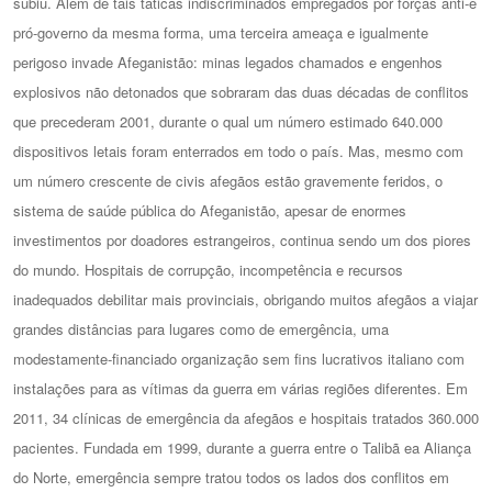
subiu.
Além de tais táticas indiscriminados empregados por forças anti-e
pró-governo da mesma forma, uma terceira ameaça e igualmente
perigoso invade Afeganistão: minas legados chamados e engenhos
explosivos não detonados que sobraram das duas décadas de conflitos
que precederam 2001, durante o qual um número estimado 640.000
dispositivos letais foram enterrados em todo o país.
Mas, mesmo com
um número crescente de civis afegãos estão gravemente feridos, o
sistema de saúde pública do Afeganistão, apesar de enormes
investimentos por doadores estrangeiros, continua sendo um dos piores
do mundo.
Hospitais de corrupção, incompetência e recursos
inadequados debilitar mais provinciais, obrigando muitos afegãos a viajar
grandes distâncias para lugares como de emergência, uma
modestamente-financiado organização sem fins lucrativos italiano com
instalações para as vítimas da guerra em várias regiões diferentes.
Em
2011, 34 clínicas de emergência da afegãos e hospitais tratados 360.000
pacientes.
Fundada em 1999, durante a guerra entre o Talibã ea Aliança
do Norte, emergência sempre tratou todos os lados dos conflitos em