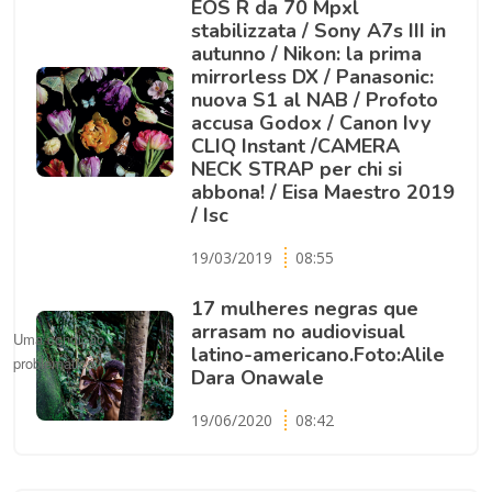
EOS R da 70 Mpxl
stabilizzata / Sony A7s III in
autunno / Nikon: la prima
mirrorless DX / Panasonic:
nuova S1 al NAB / Profoto
accusa Godox / Canon Ivy
CLIQ Instant /CAMERA
NECK STRAP per chi si
abbona! / Eisa Maestro 2019
/ Isc
19/03/2019
08:55
17 mulheres negras que
arrasam no audiovisual
Uma condição
latino-americano.Foto:Alile
problemática.
Dara Onawale
19/06/2020
08:42