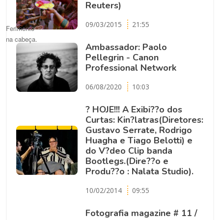
Reuters)
09/03/2015
21:55
Ferimento
na cabeça.
Ambassador: Paolo
Pellegrin - Canon
Professional Network
06/08/2020
10:03
? HOJE!!! A Exibi??o dos
Curtas: Kin?latras(Diretores:
Gustavo Serrate, Rodrigo
Huagha e Tiago Belotti) e
do V?deo Clip banda
Bootlegs.(Dire??o e
Produ??o : Nalata Studio).
10/02/2014
09:55
Fotografia magazine # 11 /