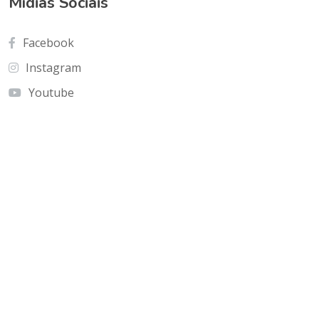
Mídias Sociais
Facebook
Instagram
Youtube
Contato
Cnf Edficio Praiamar Loja 12.Taguatinga Norte
(Galeria Olho de Águia)
olhoaguia@gmail.com
(61) 9 9996-2575