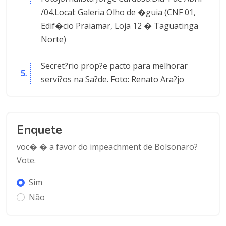
/04.Local: Galeria Olho de �guia (CNF 01,
Edif�cio Praiamar, Loja 12 � Taguatinga
Norte)
Secret?rio prop?e pacto para melhorar
servi?os na Sa?de. Foto: Renato Ara?jo
Enquete
voc� � a favor do impeachment de Bolsonaro?
Vote.
Sim
Não