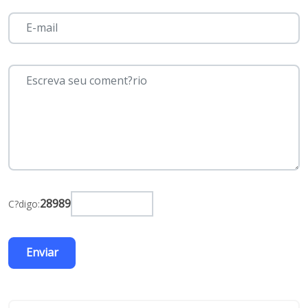
28989
C?digo: