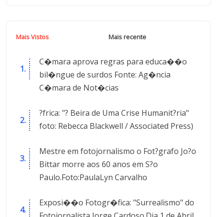
Mais Vistos
Mais recente
C�mara aprova regras para educa��o
bil�ngue de surdos Fonte: Ag�ncia
C�mara de Not�cias
?frica: "? Beira de Uma Crise Humanit?ria"
foto: Rebecca Blackwell / Associated Press)
Mestre em fotojornalismo o Fot?grafo Jo?o
Bittar morre aos 60 anos em S?o
Paulo.Foto:PaulaLyn Carvalho
Exposi��o Fotogr�fica: "Surrealismo" do
Fotojornalista Jorge Cardoso.Dia 1 de Abril