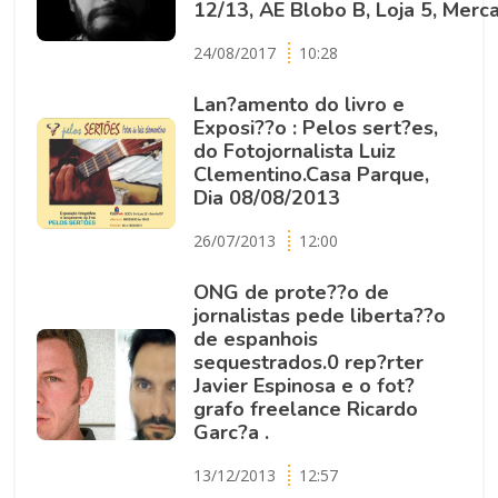
12/13, AE Blobo B, Loja 5, Merc
24/08/2017
10:28
Lan?amento do livro e
Exposi??o : Pelos sert?es,
do Fotojornalista Luiz
Clementino.Casa Parque,
Dia 08/08/2013
26/07/2013
12:00
ONG de prote??o de
jornalistas pede liberta??o
de espanhois
sequestrados.0 rep?rter
Javier Espinosa e o fot?
grafo freelance Ricardo
Garc?a .
13/12/2013
12:57