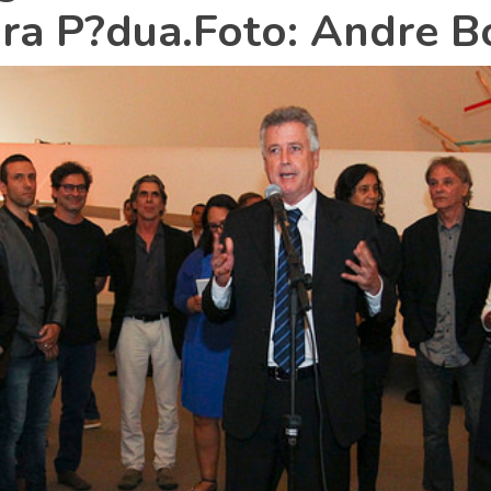
ira P?dua.Foto: Andre B