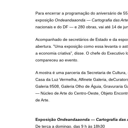
Para encerrar a programação do aniversário de 55 a
exposição
Ondeandaaonda — Cartografia das Artes 
nacionais e do DF — e 280 obras, vai até 14 de ju
Acompanhado de secretários de Estado e da esposa
abertura. "Uma exposição como essa levanta o ast
a economia criativa", disse. O chefe do Executiv
compareceu ao evento.
A mostra é uma parceria da Secretaria de Cultura,
Casa da Luz Vermelha, Alfinete Galeria, deCurators
Galeria f/508, Galeria Olho de Águia, Gravuraria Ga
— Núcleo de Arte do Centro-Oeste, Objeto Encontra
de Arte.
Exposição
Ondeandaaonda — Cartografia das Ar
De terça a domingo, das 9 h às 18h30