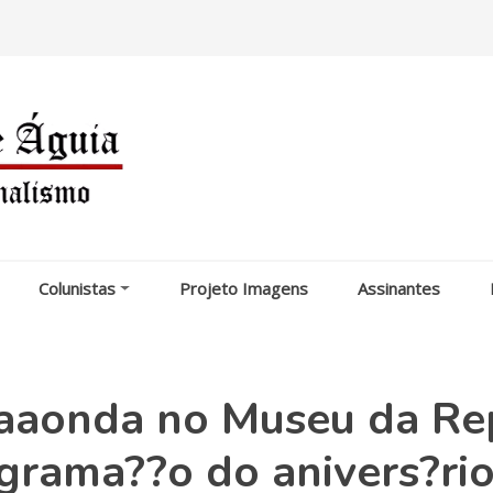
Colunistas
Projeto Imagens
Assinantes
aaonda no Museu da Re
ograma??o do anivers?ri