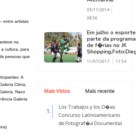
05/11/2014
08:50
— entre artistas
Em julho o esporte
parte da progra
 esteve na
de f�rias no JK
a cultura, para
Shopping,Foto:Die
 de pessoas que
11/07/2017
11:54
icipantes: A
Galeria Clima,
Mais Vistos
Mais recente
 Galeria, Naco
rência Galeria
Los Trabajos y los D�as.
Concurso Latinoamericano
de Fotograf�a Documental
ira)