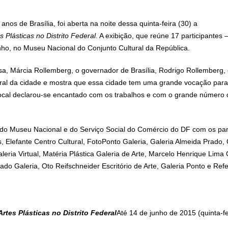
nos de Brasília, foi aberta na noite dessa quinta-feira (30) a
Plásticas no Distrito Federal
. A exibição, que reúne 17 participantes 
nho, no Museu Nacional do Conjunto Cultural da República.
, Márcia Rollemberg, o governador de Brasília, Rodrigo Rollemberg,
ral da cidade e mostra que essa cidade tem uma grande vocação para 
o local declarou-se encantado com os trabalhos e com o grande número
 do Museu Nacional e do Serviço Social do Comércio do DF com os part
, Elefante Centro Cultural, FotoPonto Galeria, Galeria Almeida Prado, 
leria Virtual, Matéria Plástica Galeria de Arte, Marcelo Henrique Lima
do Galeria, Oto Reifschneider Escritório de Arte, Galeria Ponto e Refe
tes Plásticas no Distrito Federal
Até 14 de junho de 2015 (quinta-fe