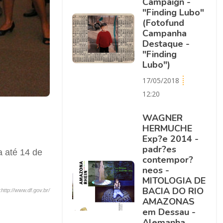
Campaign -
"Finding Lubo"
(Fotofund
Campanha
Destaque -
"Finding
Lubo")
17/05/2018
12:20
WAGNER
HERMUCHE
Exp?e 2014 -
padr?es
a até 14 de
contempor?
neos -
MITOLOGIA DE
BACIA DO RIO
:
http://www.df.gov.br/
AMAZONAS
em Dessau -
Alemanha.