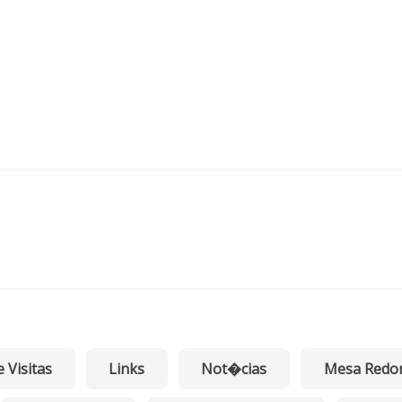
e Visitas
Links
Not�cias
Mesa Redo