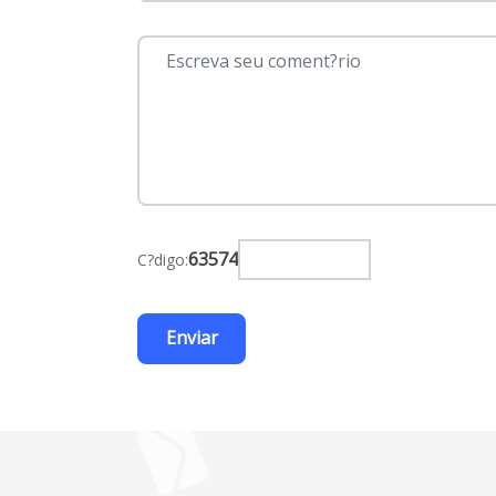
63574
C?digo: