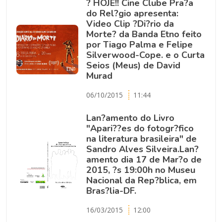
? HOJE!! Cine Clube Pra?a
do Rel?gio apresenta:
Video Clip ?Di?rio da
Morte? da Banda Etno feito
por Tiago Palma e Felipe
Silverwood-Cope. e o Curta
Seios (Meus) de David
Murad
06/10/2015
11:44
Lan?amento do Livro
"Apari??es do fotogr?fico
na literatura brasileira" de
Sandro Alves Silveira.Lan?
amento dia 17 de Mar?o de
2015, ?s 19:00h no Museu
Nacional da Rep?blica, em
Bras?lia-DF.
16/03/2015
12:00