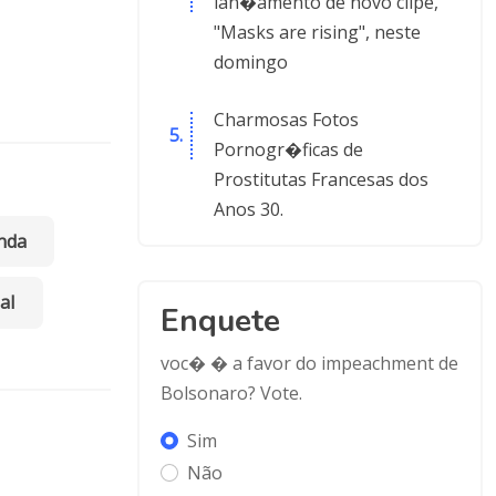
lan�amento de novo clipe,
"Masks are rising", neste
domingo
Charmosas Fotos
Pornogr�ficas de
Prostitutas Francesas dos
Anos 30.
nda
al
Enquete
voc� � a favor do impeachment de
Bolsonaro? Vote.
Sim
Não