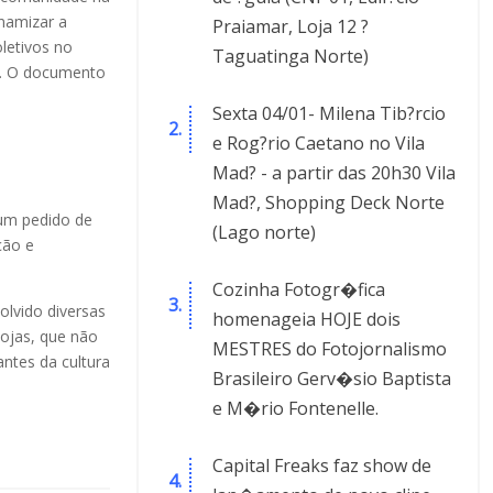
inamizar a
Praiamar, Loja 12 ?
oletivos no
Taguatinga Norte)
”. O documento
Sexta 04/01- Milena Tib?rcio
e Rog?rio Caetano no Vila
Mad? - a partir das 20h30 Vila
Mad?, Shopping Deck Norte
 um pedido de
(Lago norte)
ção e
Cozinha Fotogr�fica
lvido diversas
homenageia HOJE dois
lojas, que não
MESTRES do Fotojornalismo
ntes da cultura
Brasileiro Gerv�sio Baptista
e M�rio Fontenelle.
Capital Freaks faz show de