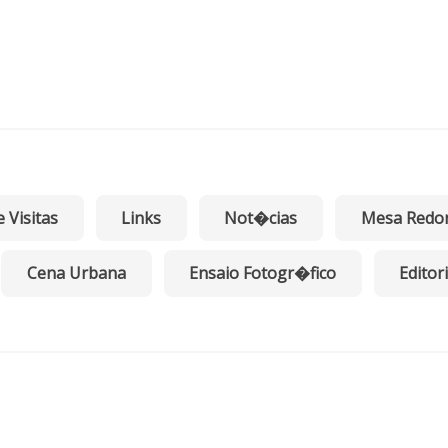
e Visitas
Links
Not�cias
Mesa Redo
Cena Urbana
Ensaio Fotogr�fico
Editori