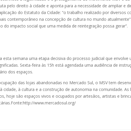
luta pelo direito à cidade e aponta para a necessidade de ampliar e d
aplicação do Estatuto da Cidade: “o trabalho realizado por diversos c
mais contemporâneo na concepção de cultura no mundo atualmente
ão do impacto social que uma medida de reintegração possa gerar”.
a esta semana uma etapa decisiva do processo judicial que envolve
gnificadas. Sexta-feira às 15h está agendada uma audiência de instru
ário dos espaços.
 ocupação das lojas abandonadas no Mercado Sul, o MSV tem desenvo
o à cidade, à cultura e a construção de autonomia na comunidade. As 
, hoje são espaços vivos e ocupados por artesãos, artistas e brinca
itárias.Fonte:http://www.mercadosul.org/