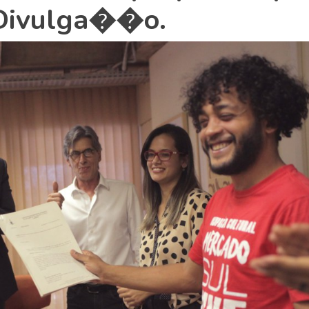
 Divulga��o.