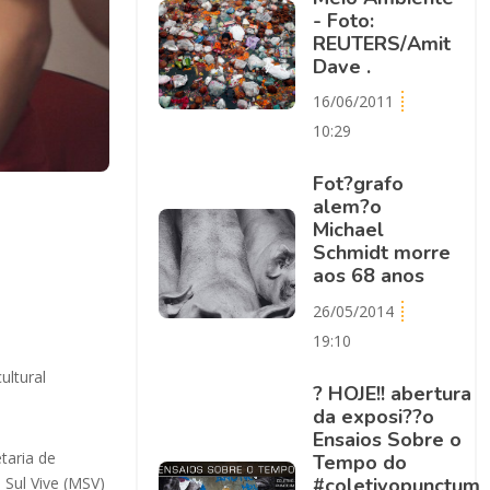
- Foto:
REUTERS/Amit
Dave .
16/06/2011
10:29
Fot?grafo
alem?o
Michael
Schmidt morre
aos 68 anos
26/05/2014
19:10
ultural
? HOJE!! abertura
da exposi??o
Ensaios Sobre o
etaria de
Tempo do
‪#‎coletivopunctum‬
 Sul Vive (MSV)