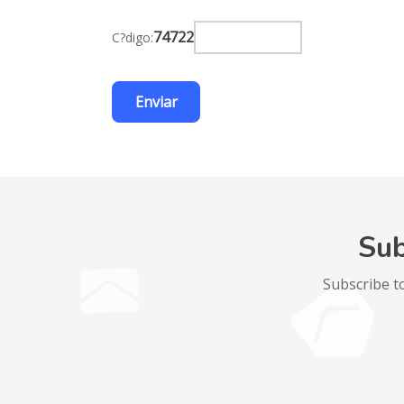
74722
C?digo:
Sub
Subscribe t