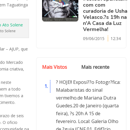
com com
l em Taguatinga
curadoria de Usha
Velasco.?s 19h na
n'A Casa da Luz
Vermelha!
Ato Solene
09/06/2015
12:34
lar – AJUP, que
o do Mercado
Mais Vistos
Mais recente
mia criativa,
? HOJE!! Exposi??o Fotogr?fica:
 neste
guem a todo
Malabaristas do sinal
im tivemos a
vermelho.de Mariana Dutra
cimento.
Guedes.20 de Janeiro (quarta
feira), ?s 20h A 15 de
prazo de seis
fevereiro. Local: Galeria Olho
 O oficio
de ?guia (CNF 01, Edif?cio
 comunidade na