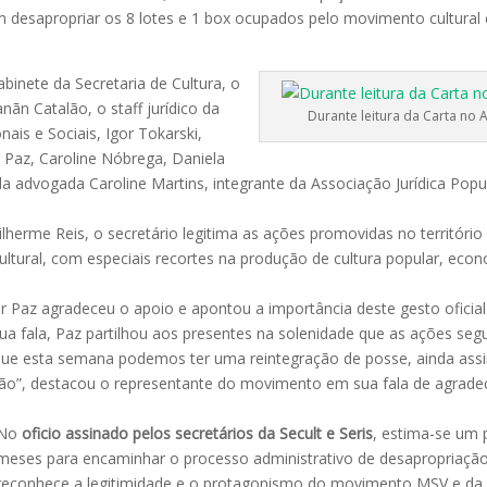
em desapropriar os 8 lotes e 1 box ocupados pelo movimento cultura
binete da Secretaria de Cultura, o
nãn Catalão, o staff jurídico da
Durante leitura da Carta no 
nais e Sociais, Igor Tokarski,
 Paz, Caroline Nóbrega, Daniela
 advogada Caroline Martins, integrante da Associação Jurídica Popu
ilherme Reis, o secretário legitima as ações promovidas no territóri
ultural, com especiais recortes na produção de cultura popular, econo
az agradeceu o apoio e apontou a importância deste gesto oficial
 fala, Paz partilhou aos presentes na solenidade que as ações se
e esta semana podemos ter uma reintegração de posse, ainda ass
ão”, destacou o representante do movimento em sua fala de agrade
No
oficio assinado pelos secretários da Secult e Seris
, estima-se um 
meses para encaminhar o processo administrativo de desapropriação.
reconhece a legitimidade e o protagonismo do movimento MSV e da