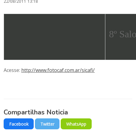
22/08/2011 13:18
8º Sal
Acesse:
http://www.fotocaf.com.ar/sicafi/
Compartilhas Noticia
Facebook
Twitter
WhatsApp