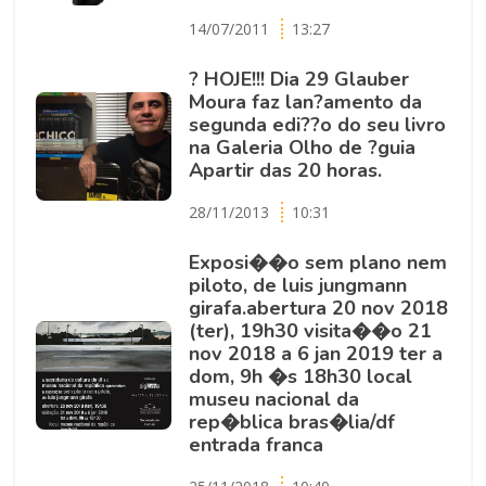
14/07/2011
13:27
? HOJE!!! Dia 29 Glauber
Moura faz lan?amento da
segunda edi??o do seu livro
na Galeria Olho de ?guia
Apartir das 20 horas.
28/11/2013
10:31
Exposi��o sem plano nem
piloto, de luis jungmann
girafa.abertura 20 nov 2018
(ter), 19h30 visita��o 21
nov 2018 a 6 jan 2019 ter a
dom, 9h �s 18h30 local
museu nacional da
rep�blica bras�lia/df
entrada franca