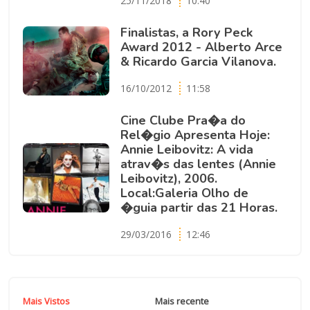
25/11/2018
10:40
Finalistas, a Rory Peck
Award 2012 - Alberto Arce
& Ricardo Garcia Vilanova.
16/10/2012
11:58
Cine Clube Pra�a do
Rel�gio Apresenta Hoje:
Annie Leibovitz: A vida
atrav�s das lentes (Annie
Leibovitz), 2006.
Local:Galeria Olho de
�guia partir das 21 Horas.
29/03/2016
12:46
Mais Vistos
Mais recente