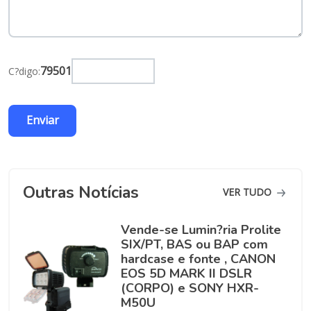
79501
C?digo:
Outras Notícias
VER TUDO
Vende-se Lumin?ria Prolite
SIX/PT, BAS ou BAP com
hardcase e fonte , CANON
EOS 5D MARK II DSLR
(CORPO) e SONY HXR-
M50U