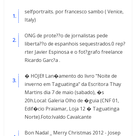
selfportraits. por francesco sambo ( Venice,
Italy)
ONG de prote??o de jornalistas pede
liberta??o de espanhois sequestrados.0 rep?
rter Javier Espinosa e o fot?grafo freelance
Ricardo Garc?a .
� HOJE!! Lan�amento do livro "Noite de
inverno em Taguatinga" da Escritora Thay
Martins dia 7 de maio (sabado), �s
20h.Local: Galeria Olho de �guia (CNF 01,
Edif�cio Praiamar, Loja 12 � Taguatinga
Norte).Foto:Ivaldo Cavalcante
Bon Nadal _ Merry Christmas 2012 - Josep