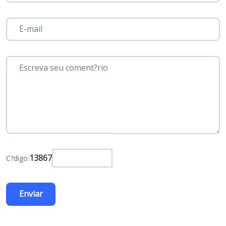
13867
C?digo: