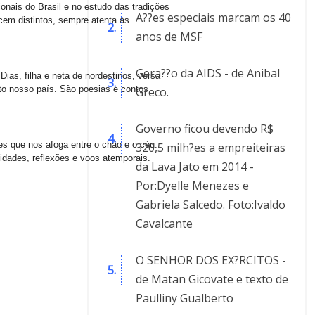
onais do Brasil e no estudo das tradições
A??es especiais marcam os 40
ecem distintos, sempre atenta às
anos de MSF
Gera??o da AIDS - de Anibal
ias, filha e neta de nordestinos, versa
eito nosso país. São poesias e contos
Greco.
Governo ficou devendo R$
s que nos afoga entre o chão e o céu.
320,5 milh?es a empreiteiras
idades, reflexões e voos atemporais.
da Lava Jato em 2014 -
Por:Dyelle Menezes e
Gabriela Salcedo. Foto:Ivaldo
Cavalcante
O SENHOR DOS EX?RCITOS -
de Matan Gicovate e texto de
Paulliny Gualberto