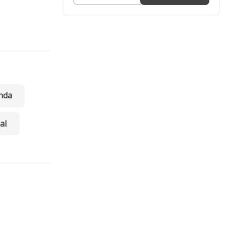
nda
al