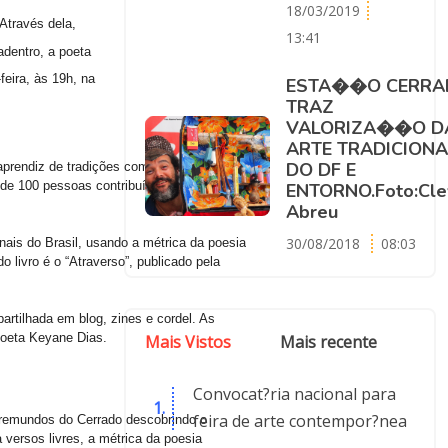
18/03/2019
Através dela,
13:41
dentro, a poeta
eira, às 19h, na
ESTA��O CERRA
TRAZ
VALORIZA��O D
ARTE TRADICIONA
DO DF E
 aprendiz de tradições como Yoga e
 de 100 pessoas contribuíram com o
ENTORNO.Foto:Cle
Abreu
30/08/2018
08:03
nais do Brasil, usando a métrica da poesia
livro é o “Atraverso”, publicado pela
partilhada em blog, zines e cordel. As
 poeta Keyane Dias.
Mais Vistos
Mais recente
Convocat?ria nacional para
feira de arte contempor?nea
tremundos do Cerrado descobrindo o
versos livres, a métrica da poesia