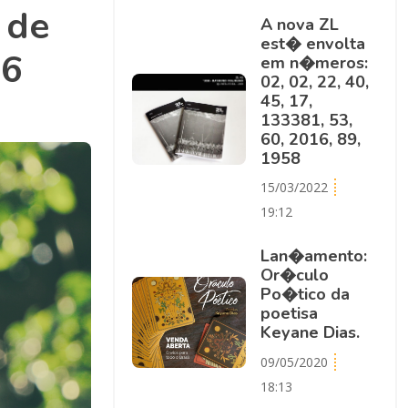
 de
A nova ZL
est� envolta
06
em n�meros:
02, 02, 22, 40,
45, 17,
133381, 53,
60, 2016, 89,
1958
15/03/2022
19:12
Lan�amento:
Or�culo
Po�tico da
poetisa
Keyane Dias.
09/05/2020
18:13