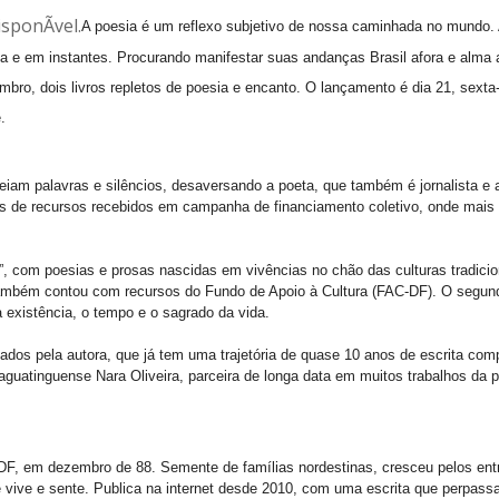
A poesia é um reflexo subjetivo de nossa caminhada no mundo. 
 em instantes. Procurando manifestar suas andanças Brasil afora e alma a
o, dois livros repletos de poesia e encanto. O lançamento é dia 21, sexta-f
.
eiam palavras e silêncios, desaversando a poeta, que também é jornalista e
vés de recursos recebidos em campanha de financiamento coletivo, onde mais
, com poesias e prosas nascidas em vivências no chão das culturas tradicio
ambém contou com recursos do Fundo de Apoio à Cultura (FAC-DF). O segundo 
 existência, o tempo e o sagrado da vida.
icados pela autora, que já tem uma trajetória de quase 10 anos de escrita com
 taguatinguense Nara Oliveira, parceira de longa data em muitos trabalhos da
/DF, em dezembro de 88. Semente de famílias nordestinas, cresceu pelos en
vive e sente. Publica na internet desde 2010, com uma escrita que perpassa 