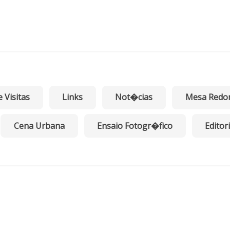
e Visitas
Links
Not�cias
Mesa Redo
Cena Urbana
Ensaio Fotogr�fico
Editori