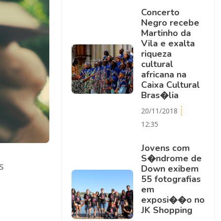
Concerto
Negro recebe
Martinho da
Vila e exalta
riqueza
cultural
africana na
Caixa Cultural
Bras�lia
20/11/2018
12:35
Jovens com
S�ndrome de
s
Down exibem
55 fotografias
em
exposi��o no
JK Shopping