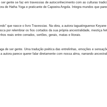
 ser gente se faz em travessias de autoconhecimento com as culturas tradici
rutora de Hatha Yoga e praticante de Capoeira Angola. Integra mundos que par
ndo” que nasce o livro Travessias. Na obra, a autora taguatinguense Keyane D
usca por relembrar os fios cortados da sua própria ancestralidade, mestiça f
s reais entre cerrados, sertões, gerais, matas e litorais.
aga de ser gente. Uma tradução poética das entrelinhas, emoções e sensaçõe
 autora parece querer falar diretamente com nossa alma, narrando ancestral