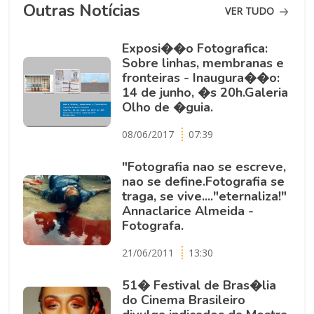
Outras Notícias
VER TUDO
Exposi��o Fotografica:
Sobre linhas, membranas e
fronteiras - Inaugura��o:
14 de junho, �s 20h.Galeria
Olho de �guia.
08/06/2017
07:39
"Fotografia nao se escreve,
nao se define.Fotografia se
traga, se vive...."eternaliza!"
Annaclarice Almeida -
Fotografa.
21/06/2011
13:30
51� Festival de Bras�lia
do Cinema Brasileiro