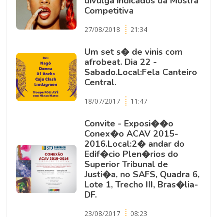
divulga indicados da Mostra
Competitiva
27/08/2018
21:34
Um set s� de vinis com
afrobeat. Dia 22 -
Sabado.Local:Fela Canteiro
Central.
18/07/2017
11:47
Convite - Exposi��o
Conex�o ACAV 2015-
2016.Local:2� andar do
Edif�cio Plen�rios do
Superior Tribunal de
Justi�a, no SAFS, Quadra 6,
Lote 1, Trecho III, Bras�lia-
DF.
23/08/2017
08:23