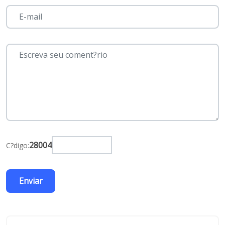
28004
C?digo: