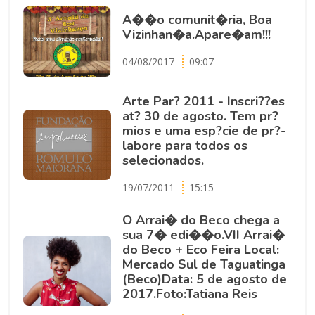
A��o comunit�ria, Boa
Vizinhan�a.Apare�am!!!
04/08/2017
09:07
Arte Par? 2011 - Inscri??es
at? 30 de agosto. Tem pr?
mios e uma esp?cie de pr?-
labore para todos os
selecionados.
19/07/2011
15:15
O Arrai� do Beco chega a
sua 7� edi��o.VII Arrai�
do Beco + Eco Feira Local:
Mercado Sul de Taguatinga
(Beco)Data: 5 de agosto de
2017.Foto:Tatiana Reis