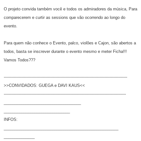
O projeto convida também você e todos os admiradores da música, Para
comparecerem e curtir as sessions que vão ocorrendo ao longo do
evento.
Para quem não conhece o Evento, palco, violões e Cajon, são abertos a
todos, basta se inscrever durante o evento mesmo e meter Ficha!!!
Vamos Todos???
--------------------------
--------------------------
--------------------------
--------------------
>>CONVIDADOS: GUEGA e DAVI KAUS<<
--------------------------
--------------------------
--------------------------
-------------------
__________________________
_________
__________________________
____
INFOS:
__________________________
__________________________
______________