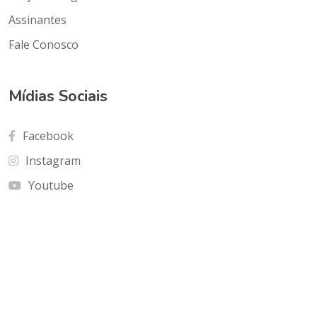
Assinantes
Fale Conosco
Mídias Sociais
Facebook
Instagram
Youtube
Contato
Cnf Edficio Praiamar Loja 12.Taguatinga Norte
(Galeria Olho de Águia)