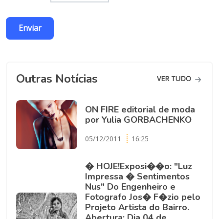
Outras Notícias
VER TUDO
ON FIRE editorial de moda
por Yulia GORBACHENKO
05/12/2011
16:25
� HOJE!Exposi��o: "Luz
Impressa � Sentimentos
Nus" Do Engenheiro e
Fotografo Jos� F�zio pelo
Projeto Artista do Bairro.
Abertura: Dia 04 de