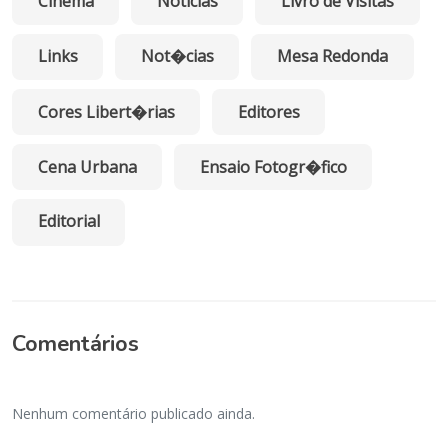
Cinema
Noticias
Livro de Visitas
Links
Not�cias
Mesa Redonda
Cores Libert�rias
Editores
Cena Urbana
Ensaio Fotogr�fico
Editorial
Comentários
Nenhum comentário publicado ainda.