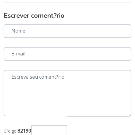
Escrever coment?rio
82190
C?digo: