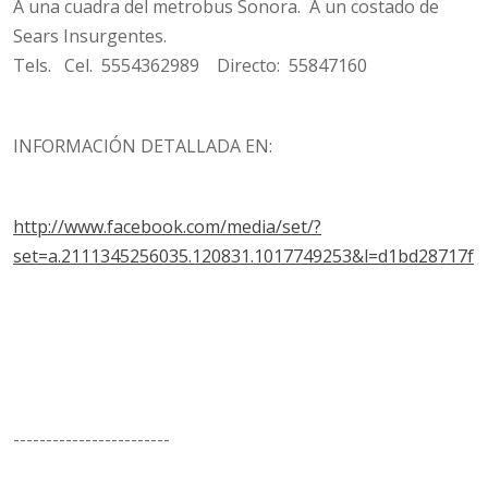
A una cuadra del metrobus Sonora. A un costado de
Sears Insurgentes.
Tels. Cel. 5554362989 Directo: 55847160
INFORMACIÓN DETALLADA EN:
http://www.facebook.com/media/set/?
set=a.2111345256035.120831.1017749253&l=d1bd28717f
------------------------