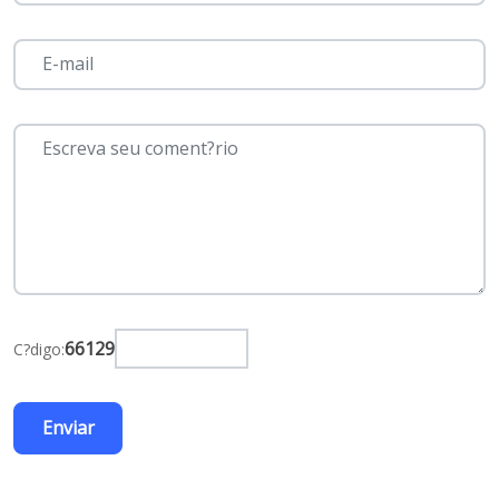
66129
C?digo: