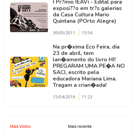
I Pr?mio IEAVi - Edital para
exposi??o em tr?s galerias
da Casa Cultura Mario
Quintana (POrto Alegre)
30/05/2011
15:54
Na pr�xima Eco Feira, dia
23 de abril, tem
lan�amento do livro HI!
PREGARAM UMA PE�A NO
SACI, escrito pela
educadora Mariana Lima.
Tragam a crian�ada!
15/04/2016
11:23
Mais Vistos
Mais recente