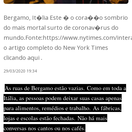
Bergamo, It�lia Este � o cora��o sombrio
do mais mortal surto de coronav�rus do
mundo.Fonte:https://www.nytimes.com/interac
o artigo completo do New York Times
clicando aqui .
29/03/2020 19:34
As ruas de Bergamo estão vazias.
Como em toda a
Itália, as pessoas podem deixar suas casas apenas
para alimentos, remédios e trabalho.
As fábricas,
lojas e escolas estão fechadas.
Não há mais
conversas nos cantos ou nos cafés.