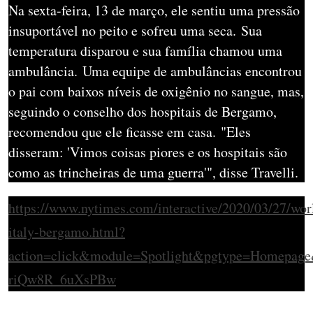
Na sexta-feira, 13 de março, ele sentiu uma pressão
insuportável no peito e sofreu uma seca.
Sua
temperatura disparou e sua família chamou uma
ambulância.
Uma equipe de ambulâncias encontrou
o pai com baixos níveis de oxigênio no sangue, mas,
seguindo o conselho dos hospitais de Bergamo,
recomendou que ele ficasse em casa.
"Eles
disseram: 'Vimos coisas piores e os hospitais são
como as trincheiras de uma guerra'", disse Travelli.
https://www.nytimes.com/interactive/2020/03/27/wor
italy-bergamo.html?
action=click&module=Spotlight&pgtype=Homep
riQw8R_6uXsPBw