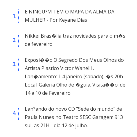
E NINGU?M TEM O MAPA DA ALMA DA
MULHER - Por Keyane Dias
Nikkei Bras�lia traz novidades para o m�s
de fevereiro
Exposi��o:O Segredo Dos Meus Olhos do
Artista Plastico Victor Wanelli .
Lan�amento: 1 4 janeiro (sabado), �s 20h
Local: Galeria Olho de �guia. Visita��o: de
14 a 10 de Fevereiro
Lan?ando do novo CD "Sede do mundo" de
Paula Nunes no Teatro SESC Garagem 913
sul, as 21H - dia 12 de julho.