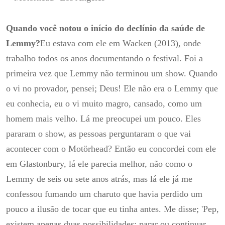
Quando você notou o início do declínio da saúde de
Lemmy?
Eu estava com ele em Wacken (2013), onde
trabalho todos os anos documentando o festival.
Foi a
primeira vez que Lemmy não terminou um show.
Quando
o vi no provador, pensei;
Deus!
Ele não era o Lemmy que
eu conhecia, eu o vi muito magro, cansado, como um
homem mais velho.
Lá me preocupei um pouco.
Eles
pararam o show, as pessoas perguntaram o que vai
acontecer com o Motörhead?
Então eu concordei com ele
em Glastonbury, lá ele parecia melhor, não como o
Lemmy de seis ou sete anos atrás, mas lá ele já me
confessou fumando um charuto que havia perdido um
pouco a ilusão de tocar que eu tinha antes.
Me disse;
'Pep,
existem apenas duas possibilidades;
parar ou continuar