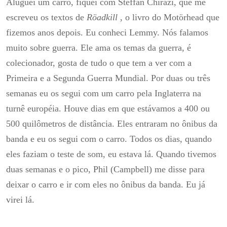
Aluguei um carro, fiquei com Steffan Chirazi, que me
escreveu os textos de
Röadkill
, o livro do Motörhead que
fizemos anos depois.
Eu conheci Lemmy.
Nós falamos
muito sobre guerra.
Ele ama os temas da guerra, é
colecionador, gosta de tudo o que tem a ver com a
Primeira e a Segunda Guerra Mundial.
Por duas ou três
semanas eu os segui com um carro pela Inglaterra na
turnê européia.
Houve dias em que estávamos a 400 ou
500 quilômetros de distância.
Eles entraram no ônibus da
banda e eu os segui com o carro.
Todos os dias, quando
eles faziam o teste de som, eu estava lá.
Quando tivemos
duas semanas e o pico, Phil (Campbell) me disse para
deixar o carro e ir com eles no ônibus da banda.
Eu já
virei lá.