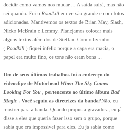
decidir como vamos nos mudar ... A saída sairá, mas não
sei quando.
Foi o
Röadkill
em versão grande e com fotos
adicionadas.
Mantivemos os textos de Brian May, Slash,
Nicko McBrain e Lemmy.
Planejamos colocar mais
alguns textos além dos de Steffan.
Com o livrinho
(
Röadkill
) fiquei infeliz porque a capa era macia, o
papel era muito fino, os tons não eram bons ...
Um de seus últimos trabalhos foi o endereço do
videoclipe de Motörhead
When The Sky Comes
Looking For You
, pertencente ao último álbum
Bad
Magic
.
Você seguiu as diretrizes da banda?
Não, eu
mostrei para a banda.
Quando propus a gravadora, eu já
disse a eles que queria fazer isso sem o grupo, porque
sabia que era impossível para eles.
Eu já sabia como