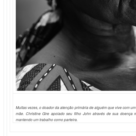
Muitas vezes, o doador da atenção primária de alguém que vive com um
mãe. Christine Gire apoiado seu filho John através de sua doença m
mantendo um trabalho como parteira.