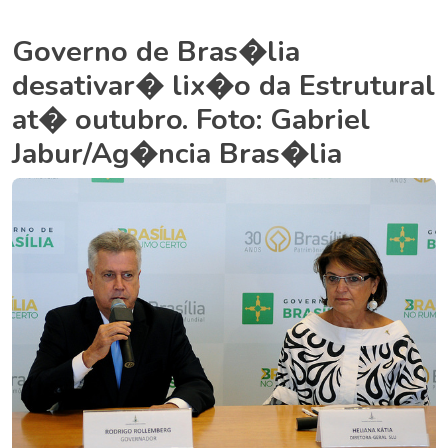
Governo de Bras�lia
desativar� lix�o da Estrutural
at� outubro. Foto: Gabriel
Jabur/Ag�ncia Bras�lia