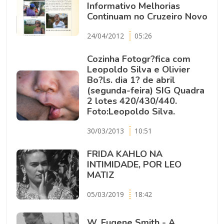
Informativ​o Melhorias
Continuam no Cruzeiro Novo
24/04/2012
05:26
Cozinha Fotogr?fica com
Leopoldo Silva e Olivier
Bo?ls. dia 1? de abril
(segunda-feira) SIG Quadra
2 lotes 420/430/440.
Foto:Leopoldo Silva.
30/03/2013
10:51
FRIDA KAHLO NA
INTIMIDADE, POR LEO
MATIZ
05/03/2019
18:42
W. Eugene Smith - A