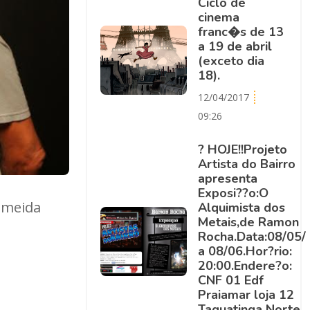
Ciclo de
cinema
franc�s de 13
a 19 de abril
(exceto dia
18).
12/04/2017
09:26
? HOJE!!Projeto
Artista do Bairro
apresenta
Exposi??o:O
lmeida
Alquimista dos
Metais,de Ramon
Rocha.Data:08/05/
a 08/06.Hor?rio:
20:00.Endere?o:
CNF 01 Edf
Praiamar loja 12
Taguatinga Norte.