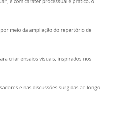
l”, e com caráter processual e prático, o
r por meio da ampliação do repertório de
ara criar ensaios visuais, inspirados nos
ensadores e nas discussões surgidas ao longo