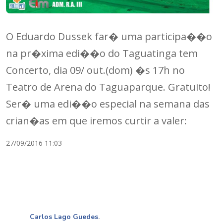
O Eduardo Dussek far� uma participa��o
na pr�xima edi��o do Taguatinga tem
Concerto, dia 09/ out.(dom) �s 17h no
Teatro de Arena do Taguaparque. Gratuito!
Ser� uma edi��o especial na semana das
crian�as em que iremos curtir a valer:
27/09/2016 11:03
Carlos Lago Guedes
.