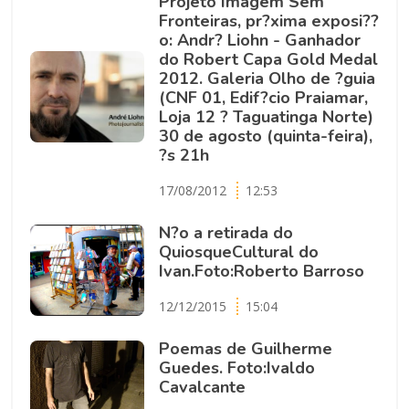
Projeto Imagem Sem
Fronteiras, pr?xima exposi??
o: Andr? Liohn - Ganhador
do Robert Capa Gold Medal
2012. Galeria Olho de ?guia
(CNF 01, Edif?cio Praiamar,
Loja 12 ? Taguatinga Norte)
30 de agosto (quinta-feira),
?s 21h
17/08/2012
12:53
N?o a retirada do
QuiosqueCultural do
Ivan.Foto:Roberto Barroso
12/12/2015
15:04
Poemas de Guilherme
Guedes. Foto:Ivaldo
Cavalcante