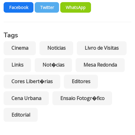
Facebook
Twitter
WhatsApp
Tags
Cinema
Noticias
Livro de Visitas
Links
Not�cias
Mesa Redonda
Cores Libert�rias
Editores
Cena Urbana
Ensaio Fotogr�fico
Editorial