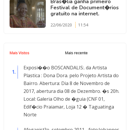
Bras�lia ganha primeiro
Festival de Document�rios
gratuito na internet.
22/06/2020
11:54
Mais Vistos
Mais recente
Exposi��o BOSCANDALIS:. da Artista
Plastica : Dona Dora. pelo Projeto Artista do
Bairro. Abertura: Dia 8 de Novembro de
2017, abertura dia 08 de Dezembro. �s 20h.
Local: Galeria Olho de �guia (CNF 01,
Edif�cio Praiamar, Loja 12 � Taguatinga
Norte
Afeganist?o, setembro 2011 - foto:Johannes