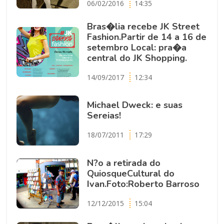
06/02/2016
14:35
Bras�lia recebe JK Street
Fashion.Partir de 14 a 16 de
setembro Local: pra�a
central do JK Shopping.
14/09/2017
12:34
Michael Dweck: e suas
Sereias!
18/07/2011
17:29
N?o a retirada do
QuiosqueCultural do
Ivan.Foto:Roberto Barroso
12/12/2015
15:04