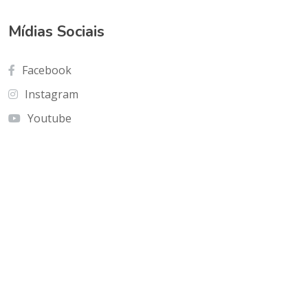
Mídias Sociais
Facebook
Instagram
Youtube
Contato
Cnf Edficio Praiamar Loja 12.Taguatinga Norte
(Galeria Olho de Águia)
olhoaguia@gmail.com
(61) 9 9996-2575