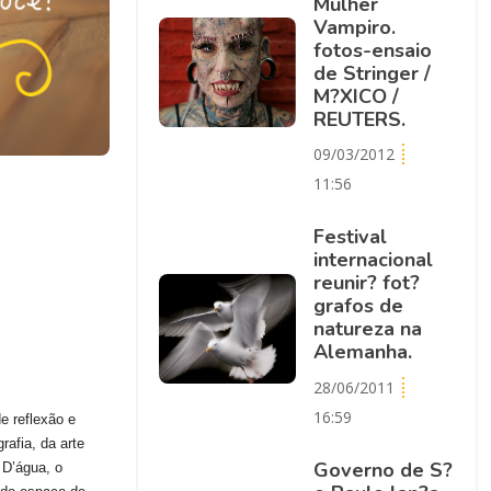
Mulher
Vampiro.
fotos-ensaio
de Stringer /
M?XICO /
REUTERS.
09/03/2012
11:56
Festival
internacional
reunir? fot?
grafos de
natureza na
Alemanha.
28/06/2011
16:59
e reflexão e
rafia, da arte
Governo de S?
 D’água, o