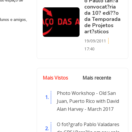
o Paulo lan?a
rado espaço de
convocat?ria
da 10? edi??o
da Temporada
lunos e amigos,
de Projetos
art?sticos
19/09/2011
17:40
Mais Vistos
Mais recente
Photo Workshop - Old San
Juan, Puerto Rico with David
Alan Harvey - March 2017
O fot?grafo Pablo Valadares