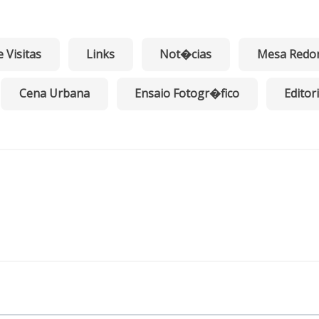
e Visitas
Links
Not�cias
Mesa Redo
Cena Urbana
Ensaio Fotogr�fico
Editori