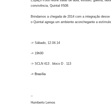
Espaço f/508 reúne salas de aula, estúdio, galeria, lab
convivência, Quintal f/508.
Brindamos a chegada de 2014 com a integração desse 
o Quintal agrega um ambiente aconchegante a estímulos
-> Sábado, 12.04.14
-> 19h00
-> SCLN 413 . bloco D . 113
-> Brasília
--
Humberto Lemos