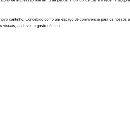
oratório de impressão fine art, uma pequena loja conceitual e o recém-inaugu
novo cantinho. Concebido como um espaço de convivência para os nossos a
 visuais, auditivos e gastronômicos.