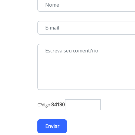
84180
C?digo: