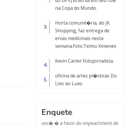
do GPS|Bras?lia em seu role
na Copa do Mundo.
Horta comunit�ria, do JK
Shopping, faz entrega de
ervas medicinais nesta
semana.Foto:Telmo Ximenes
Kevin Carter Fotojornalista.
oficina de artes pl�sticas Do
Lixo ao Luxo
Enquete
voc� � a favor do impeachment de