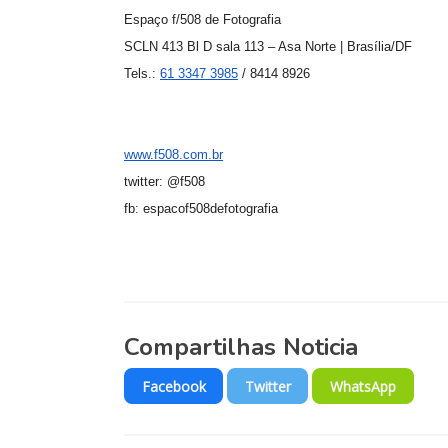
Espaço f/508 de Fotografia
SCLN 413 Bl D sala 113 – Asa Norte | Brasília/DF
Tels.:
61 3347 3985
/ 8414 8926
www.f508.com.br
twitter: @f508
fb: espacof508defotografia
Compartilhas Noticia
Facebook
Twitter
WhatsApp