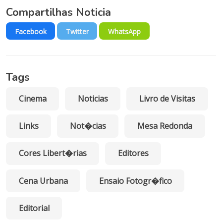
Compartilhas Noticia
Facebook
Twitter
WhatsApp
Tags
Cinema
Noticias
Livro de Visitas
Links
Not�cias
Mesa Redonda
Cores Libert�rias
Editores
Cena Urbana
Ensaio Fotogr�fico
Editorial