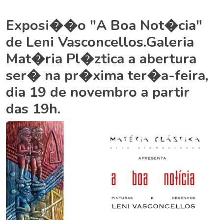
Exposi��o "A Boa Not�cia"
de Leni Vasconcellos.Galeria
Mat�ria Pl�ztica a abertura
ser� na pr�xima ter�a-feira,
dia 19 de novembro a partir
das 19h.