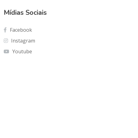
Mídias Sociais
Facebook
Instagram
Youtube
Contato
Cnf Edficio Praiamar Loja 12.Taguatinga Norte
(Galeria Olho de Águia)
olhoaguia@gmail.com
(61) 9 9996-2575