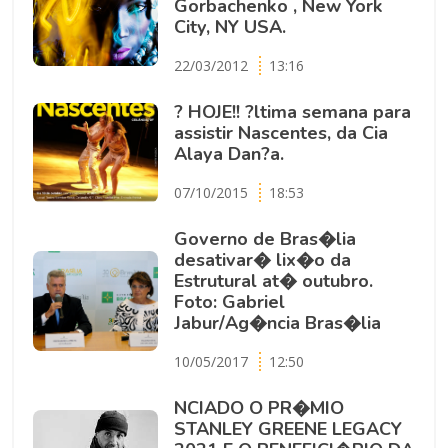
Gorbachenko , New York
City, NY USA.
22/03/2012
13:16
? HOJE!! ?ltima semana para
assistir Nascentes, da Cia
Alaya Dan?a.
07/10/2015
18:53
Governo de Bras�lia
desativar� lix�o da
Estrutural at� outubro.
Foto: Gabriel
Jabur/Ag�ncia Bras�lia
10/05/2017
12:50
NCIADO O PR�MIO
STANLEY GREENE LEGACY