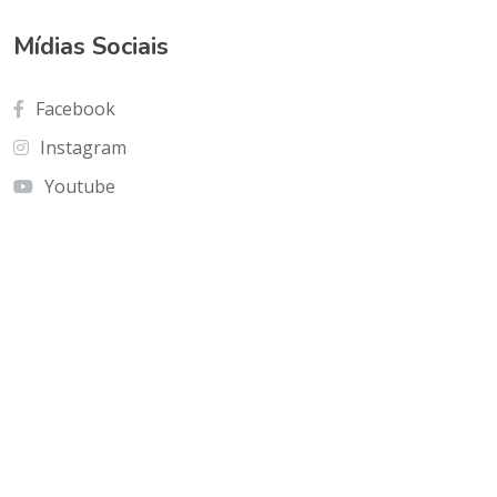
Mídias Sociais
Facebook
Instagram
Youtube
Contato
Cnf Edficio Praiamar Loja 12.Taguatinga Norte
(Galeria Olho de Águia)
olhoaguia@gmail.com
(61) 9 9996-2575