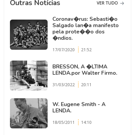
Outras Notícias
VER TUDO
Coronav�rus: Sebasti�o
Salgado lan�a manifesto
pela prote��o dos
�ndios.
17/07/2020
21:52
BRESSON, A �LTIMA
LENDA.por Walter Firmo.
31/03/2022
20:11
W. Eugene Smith - A
LENDA.
18/05/2011
14:10