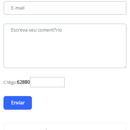
62880
C?digo: