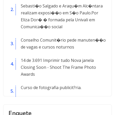
Sebasti�o Salgado e Araqu�m Alc�ntara
realizam exposi��o em S�o Paulo.Por
Eliza Dor� � formada pela Univali em
Comunica��o social
Conselho Comunit�rio pede manuten��o
de vagas e cursos noturnos
14 de 3.691 Imprimir tudo Nova janela
Closing Soon - Shoot The Frame Photo
Awards
Curso de fotografia publicit?ria.
Enquete