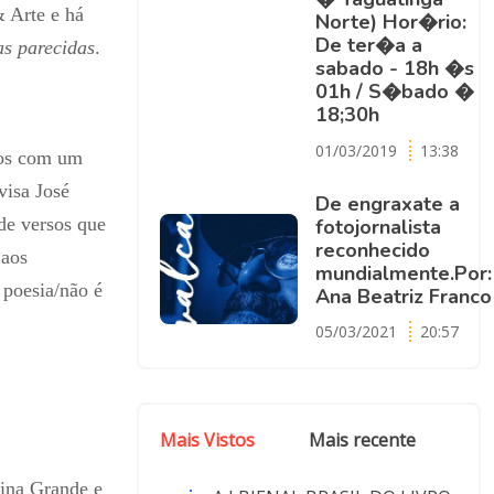
& Arte e há
Norte) Hor�rio:
De ter�a a
as parecidas
.
sabado - 18h �s
01h / S�bado �
18;30h
01/03/2019
13:38
dos com um
visa José
De engraxate a
de versos que
fotojornalista
reconhecido
 aos
mundialmente.Por:
 poesia/não é
Ana Beatriz Franco
05/03/2021
20:57
Mais Vistos
Mais recente
ina Grande e