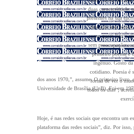
duas características
presentes na sua esc
devoção aos versos.
como quem liga o rá
sem preocupação com
primeiro poema é b
ingênuo. Gosto da
cotidiano. Poesia é
dos anos 1970,”, assume. O primeiro livro, e
forma de ver o mun
Universidade de Brasília (UnB). Foi em 1976
todos os dias”, acre
exercí
Hoje, é nas redes sociais que encontra um 
plataforma das redes sociais”, diz. Por isso