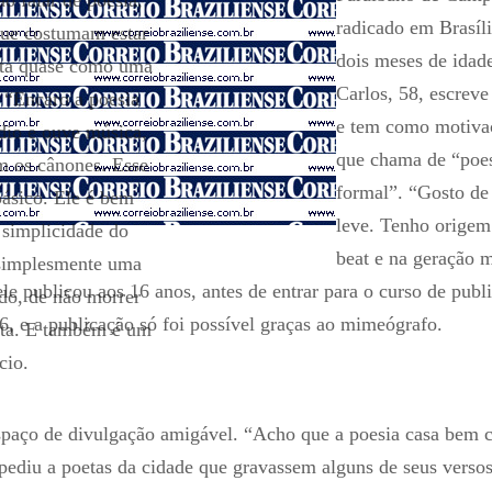
radicado em Brasíl
 que costumam estar
dois meses de idade
rita quase como uma
Carlos, 58, escreve
 “Encaro a poesia
e tem como motivaç
dio e ouve música,
que chama de “poes
 os cânones. Esse
formal”. “Gosto de
ásico. Ele é bem
leve. Tenho origem
 simplicidade do
beat e na geração 
 simplesmente uma
le publicou aos 16 anos, antes de entrar para o curso de publ
do, de não morrer
, e a publicação só foi possível graças ao mimeógrafo.
dita. E também é um
cio.
espaço de divulgação amigável. “Acho que a poesia casa bem 
, pediu a poetas da cidade que gravassem alguns de seus verso