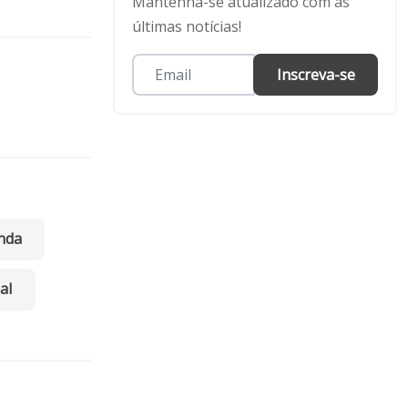
Mantenha-se atualizado com as
últimas notícias!
Inscreva-se
nda
al