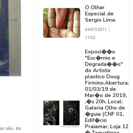
O Olhar
Especial de
Sergio Lima.
04/07/2011
11:02
Exposi��o
"Esc�rnio e
Degrada��o"
do Artista
plastico Doug
Firmino.Abertura:
01/03/19 de
Mar�o de 2019,
,�s 20h. Local:
Galeria Olho de
�guia (CNF 01,
Edif�cio
Praiamar, Loja 12
as são, na
� Taguatinga