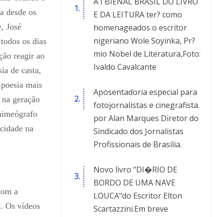
A I BIENAL BRASIL DO LIVRO
ia desde os
E DA LEITURA ter? como
, José
homenageados o escritor
nigeriano Wole Soyinka, Pr?
 todos os dias
mio Nobel de Literatura,Foto:
ão reagir ao
Ivaldo Cavalcante
ia de casta,
 poesia mais
Aposentadoria especial para
 na geração
fotojornalistas e cinegrafista.
mimeógrafo
por Alan Marques Diretor do
icidade na
Sindicado dos Jornalistas
Profissionais de Brasilia.
Novo livro "DI�RIO DE
BORDO DE UMA NAVE
com a
LOUCA"do Escritor Elton
s. Os vídeos
Scartazzini.Em breve