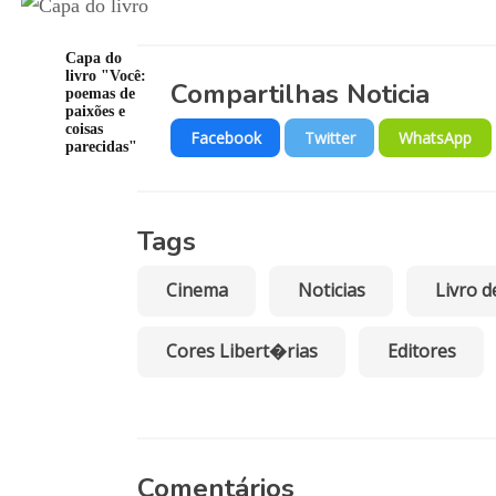
Capa do
livro "Você:
Compartilhas Noticia
poemas de
paixões e
coisas
Facebook
Twitter
WhatsApp
parecidas"
Tags
Cinema
Noticias
Livro d
Cores Libert�rias
Editores
Comentários