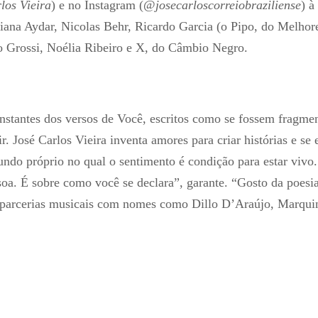
los Vieira
) e no Instagram (@
josecarloscorreiobraziliense
) à
riana Aydar, Nicolas Behr, Ricardo Garcia (o Pipo, do Melhor
 Grossi, Noélia Ribeiro e X, do Câmbio Negro.
onstantes dos versos de Você, escritos como se fossem fragm
 José Carlos Vieira inventa amores para criar histórias e se 
ndo próprio no qual o sentimento é condição para estar vivo
oa. É sobre como você se declara”, garante. “Gosto da poesi
m parcerias musicais com nomes como Dillo D’Araújo, Marqui