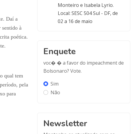
Monteiro e Isabela Lyrio.
Local: SESC 504 Sul - DF, de
te. Daí a
02 a 16 de maio
 sentido à
rita poética.
te.
Enquete
voc� � a favor do impeachment de
Bolsonaro? Vote.
lo qual tem
Sim
período, pela
Não
xo para
Newsletter