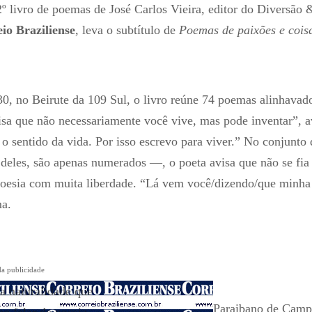
2º livro de poemas de José Carlos Vieira, editor do Diversão 
io Braziliense
, leva o subtítulo de
Poemas de paixões e cois
0, no Beirute da 109 Sul, o livro reúne 74 poemas alinhava
isa que não necessariamente você vive, mas pode inventar”, a
o sentido da vida. Por isso escrevo para viver.” No conjunto 
deles, são apenas numerados —, o poeta avisa que não se fia
poesia com muita liberdade. “Lá vem você/dizendo/que minha
ma.
da publicidade
a naturalidade que
Paraibano de Camp
ao falar de poesia,