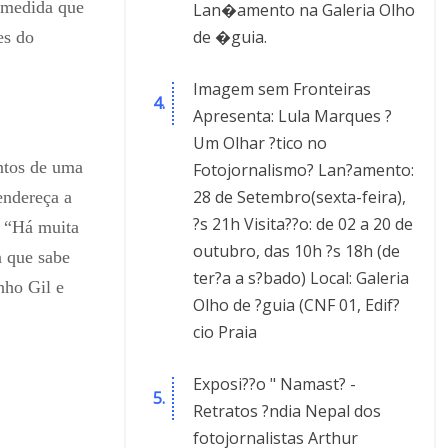
 medida que
Lan�amento na Galeria Olho
de �guia.
es do
Imagem sem Fronteiras
Apresenta: Lula Marques ?
Um Olhar ?tico no
entos de uma
Fotojornalismo? Lan?amento:
28 de Setembro(sexta-feira),
endereça a
?s 21h Visita??o: de 02 a 20 de
. “Há muita
outubro, das 10h ?s 18h (de
a que sabe
ter?a a s?bado) Local: Galeria
nho Gil e
Olho de ?guia (CNF 01, Edif?
cio Praia
Exposi??o " Namast? -
Retratos ?ndia Nepal dos
fotojornalistas Arthur