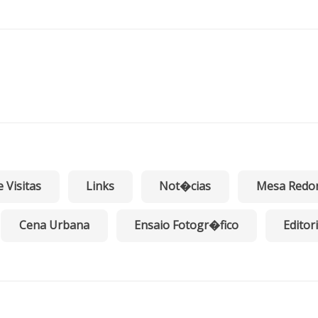
e Visitas
Links
Not�cias
Mesa Redo
Cena Urbana
Ensaio Fotogr�fico
Editori