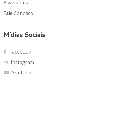
Assinantes
Fale Conosco
Mídias Sociais
Facebook
Instagram
Youtube
Contato
Cnf Edficio Praiamar Loja 12.Taguatinga Norte
(Galeria Olho de Águia)
olhoaguia@gmail.com