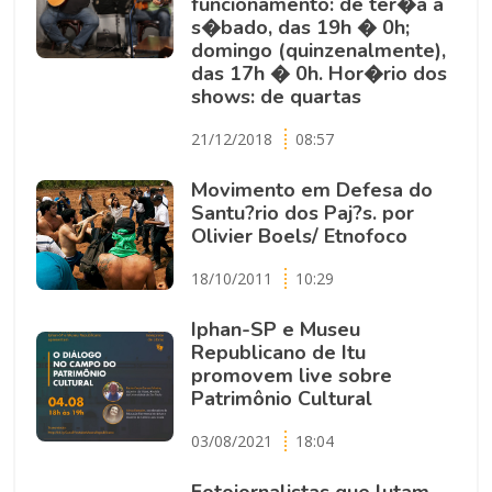
funcionamento: de ter�a a
s�bado, das 19h � 0h;
domingo (quinzenalmente),
das 17h � 0h. Hor�rio dos
shows: de quartas
21/12/2018
08:57
Movimento em Defesa do
Santu?rio dos Paj?s. por
Olivier Boels/ Etnofoco
18/10/2011
10:29
Iphan-SP e Museu
Republicano de Itu
promovem live sobre
Patrimônio Cultural
03/08/2021
18:04