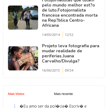
Fotojornalistas que lutam
pelo mundo melhor est?o
de luto.Fotojornalista
francesa encontrada morta
na Rep?blica Centro-
Africana
14/05/2014
12:52
Projeto leva fotografia para
mudar realidade de
periferias.Juana
Carvalho/Divulga?
16/06/2015
09:54
Mais Vistos
Mais recente
�Eu amo ser da pol�cia� Escriv� e