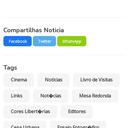
Compartilhas Noticia
Facebook
Twitter
WhatsApp
Tags
Cinema
Noticias
Livro de Visitas
Links
Not�cias
Mesa Redonda
Cores Libert�rias
Editores
Cena Urbana
Ensaio Fotogr�fico