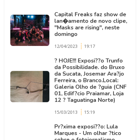
Capital Freaks faz show de
lan�amento de novo clipe,
"Masks are rising", neste
domingo
12/04/2023
19:17
? HOJE!!! Exposi??o Trunfo
da Possibilidade. do Bruxo
da Sucata, Josemar Ara?jo
Ferreira, o Branco.Local:
Galeria Olho de ?guia (CNF
01, Edif?cio Praiamar, Loja
12 ? Taguatinga Norte)
15/03/2013
15:19
Pr?xima exposi??o: Lula
Marques - Um olhar ?tico
sobre o fotojornalismo,