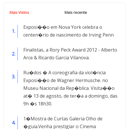
Mais Vistos
Mais recente
Exposi��o em Nova York celebra o
centen�rio de nascimento de Irving Penn
Finalistas, a Rory Peck Award 2012 - Alberto
Arce & Ricardo Garcia Vilanova.
Ru�dos � A coreografia da viol�ncia
Exposi��o de Wagner Hermusche. no
Museu Nacional da Rep�blica. Visita��o
at� 13 de agosto, de ter�a a domingo, das
9h �s 18h30.
1�Mostra de Curtas Galeria Olho de
�guia.Venha prestigiar o Cinema