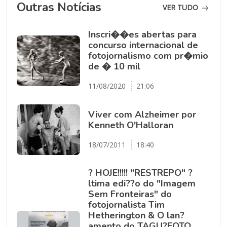
Outras Notícias
VER TUDO
Inscri��es abertas para
concurso internacional de
fotojornalismo com pr�mio
de � 10 mil
11/08/2020
21:06
Viver com Alzheimer por
Kenneth O'Halloran
18/07/2011
18:40
? HOJE!!!!! "RESTREPO" ?
ltima edi??o do "Imagem
Sem Fronteiras" do
fotojornalista Tim
Hetherington & O lan?
amento do TAGU?FOTO