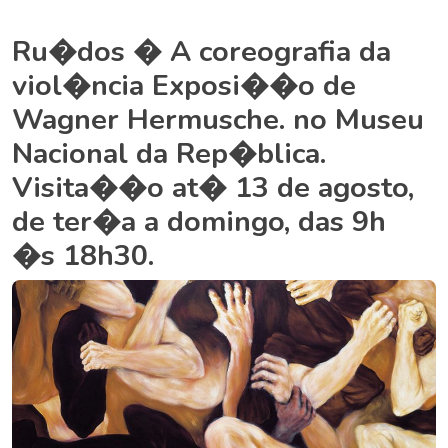
Ru�dos � A coreografia da
viol�ncia Exposi��o de
Wagner Hermusche. no Museu
Nacional da Rep�blica.
Visita��o at� 13 de agosto,
de ter�a a domingo, das 9h
�s 18h30.