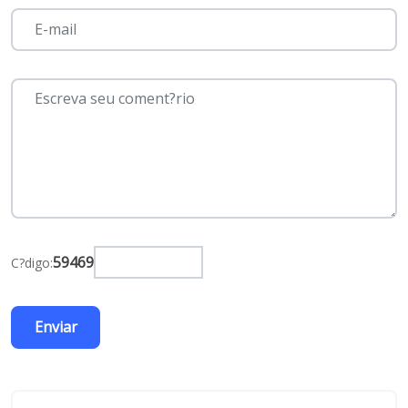
59469
C?digo: