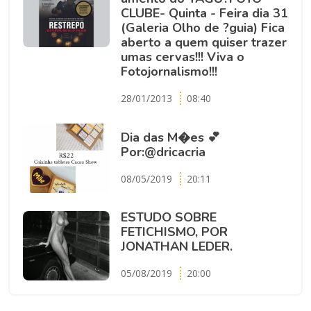
CLUBE- Quinta - Feira dia 31
(Galeria Olho de ?guia) Fica
aberto a quem quiser trazer
umas cervas!!! Viva o
Fotojornalismo!!!
28/01/2013
08:40
Dia das M�es 💕
Por:@dricacria
08/05/2019
20:11
ESTUDO SOBRE
FETICHISMO, POR
JONATHAN LEDER.
05/08/2019
20:00