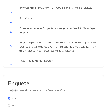
FOTOGRAFIA HUMANISTA com JO?O RIPPER na IM? Foto Galeria.
Publicidade
Cinco palestras sobre fotografia para voc� se inspirar.Foto:Sebasti�o
Salgado
HOJE!!! Exposi??o WOODSTICK - PALITOS M?GICOS Por Miguel Xavier.
Local:Galeria Olho de ?guia CNF 01, Edif?cio Praia Mar, Loja 12 ? Pra?a
da CNF (Taguatinga Norte) Foto:Ivaldo Cavalcante
Fotos raras de Helmut Newton.
Enquete
voc� � a favor do impeachment de Bolsonaro? Vote.
Sim
Não