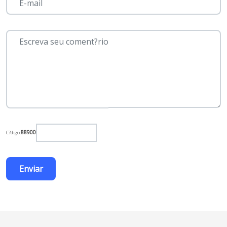
88900
C?digo: