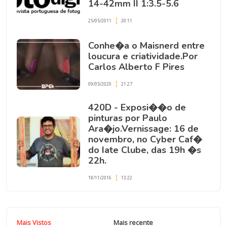
14-42mm II 1:3.5-5.6
25/05/2011
20:11
Conhe�a o Maisnerd entre
loucura e criatividade.Por
Carlos Alberto F Pires
09/05/2020
21:27
420D - Exposi��o de
pinturas por Paulo
Ara�jo.Vernissage: 16 de
novembro, no Cyber Caf�
do Iate Clube, das 19h �s
22h.
18/11/2016
13:22
Mais Vistos
Mais recente