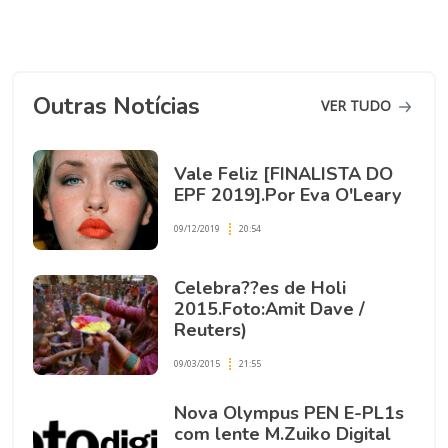
Outras Notícias
VER TUDO
Vale Feliz [FINALISTA DO
EPF 2019].Por Eva O'Leary
09/12/2019
20:54
Celebra??es de Holi
2015.Foto:Amit Dave /
Reuters)
09/03/2015
21:55
Nova Olympus PEN E-PL1s
com lente M.Zuiko Digital