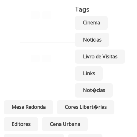
Tags
Cinema
,
Noticias
013a.jpg
Livro de Visitas
Links
015a.jpg
Not�cias
Mesa Redonda
Cores Libert�rias
Editores
Cena Urbana