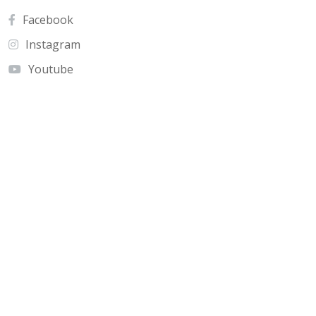
Facebook
Instagram
Youtube
Contato
Cnf Edficio Praiamar Loja 12.Taguatinga Norte
(Galeria Olho de Águia)
olhoaguia@gmail.com
(61) 9 9996-2575