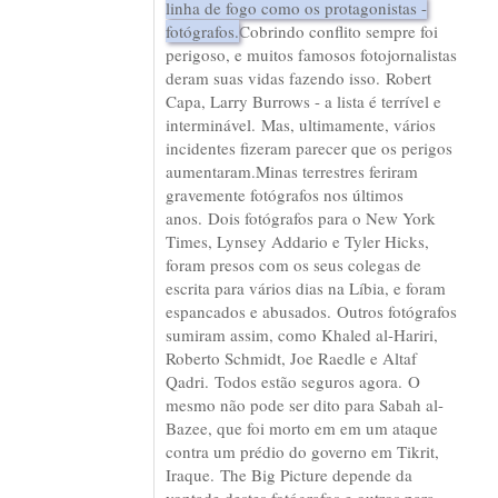
linha de fogo como os protagonistas -
fotógrafos.
Cobrindo conflito sempre foi
perigoso, e muitos famosos fotojornalistas
deram suas vidas fazendo isso. Robert
Capa, Larry Burrows - a lista é terrível e
interminável. Mas, ultimamente, vários
incidentes fizeram parecer que os perigos
aumentaram.Minas terrestres feriram
gravemente fotógrafos nos últimos
anos. Dois fotógrafos para o New York
Times, Lynsey Addario e Tyler Hicks,
foram presos com os seus colegas de
escrita para vários dias na Líbia, e foram
espancados e abusados. Outros fotógrafos
sumiram assim, como Khaled al-Hariri,
Roberto Schmidt, Joe Raedle e Altaf
Qadri. Todos estão seguros agora. O
mesmo não pode ser dito para Sabah al-
Bazee, que foi morto em em um ataque
contra um prédio do governo em Tikrit,
Iraque. The Big Picture depende da