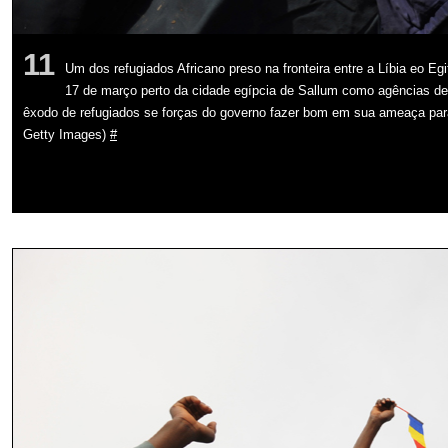
11
Um dos refugiados Africano preso na fronteira entre a Líbia eo E
17 de março perto da cidade egípcia de Sallum como agências de 
êxodo de refugiados se forças do governo fazer bom em sua ameaça para l
Getty Images)
#