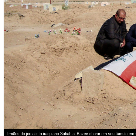
Irmãos do jornalista iraquiano Sabah al-Bazee chorar em seu túmulo em 