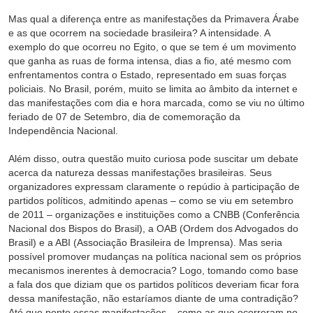
Mas qual a diferença entre as manifestações da Primavera Árabe
e as que ocorrem na sociedade brasileira? A intensidade. A
exemplo do que ocorreu no Egito, o que se tem é um movimento
que ganha as ruas de forma intensa, dias a fio, até mesmo com
enfrentamentos contra o Estado, representado em suas forças
policiais. No Brasil, porém, muito se limita ao âmbito da internet e
das manifestações com dia e hora marcada, como se viu no último
feriado de 07 de Setembro, dia de comemoração da
Independência Nacional.
Além disso, outra questão muito curiosa pode suscitar um debate
acerca da natureza dessas manifestações brasileiras. Seus
organizadores expressam claramente o repúdio à participação de
partidos políticos, admitindo apenas – como se viu em setembro
de 2011 – organizações e instituições como a CNBB (Conferência
Nacional dos Bispos do Brasil), a OAB (Ordem dos Advogados do
Brasil) e a ABI (Associação Brasileira de Imprensa). Mas seria
possível promover mudanças na política nacional sem os próprios
mecanismos inerentes à democracia? Logo, tomando como base
a fala dos que diziam que os partidos políticos deveriam ficar fora
dessa manifestação, não estaríamos diante de uma contradição?
Até que ponto essas manifestações – como as que ocorreram no