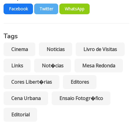
Facebook
Twitter
WhatsApp
Tags
Cinema
Noticias
Livro de Visitas
Links
Not�cias
Mesa Redonda
Cores Libert�rias
Editores
Cena Urbana
Ensaio Fotogr�fico
Editorial