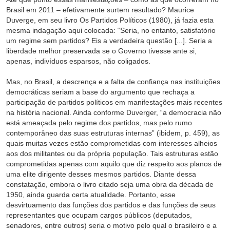
Brasil em 2011 – efetivamente surtem resultado? Maurice
Duverge, em seu livro Os Partidos Políticos (1980), já fazia esta
mesma indagação aqui colocada: “Seria, no entanto, satisfatório
um regime sem partidos? Eis a verdadeira questão [...]. Seria a
liberdade melhor preservada se o Governo tivesse ante si,
apenas, indivíduos esparsos, não coligados.
Mas, no Brasil, a descrença e a falta de confiança nas instituições
democráticas seriam a base do argumento que rechaça a
participação de partidos políticos em manifestações mais recentes
na história nacional. Ainda conforme Duverger, “a democracia não
está ameaçada pelo regime dos partidos, mas pelo rumo
contemporâneo das suas estruturas internas” (ibidem, p. 459), as
quais muitas vezes estão comprometidas com interesses alheios
aos dos militantes ou da própria população. Tais estruturas estão
comprometidas apenas com aquilo que diz respeito aos planos de
uma elite dirigente desses mesmos partidos. Diante dessa
constatação, embora o livro citado seja uma obra da década de
1950, ainda guarda certa atualidade. Portanto, esse
desvirtuamento das funções dos partidos e das funções de seus
representantes que ocupam cargos públicos (deputados,
senadores, entre outros) seria o motivo pelo qual o brasileiro e a