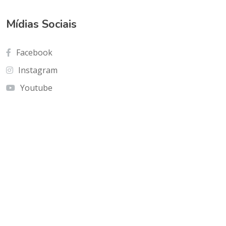
Mídias Sociais
Facebook
Instagram
Youtube
Contato
Cnf Edficio Praiamar Loja 12.Taguatinga Norte
(Galeria Olho de Águia)
olhoaguia@gmail.com
(61) 9 9996-2575