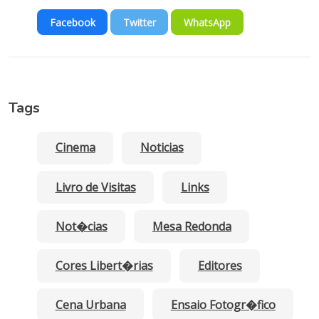
Facebook
Twitter
WhatsApp
Tags
Cinema
Noticias
Livro de Visitas
Links
Not�cias
Mesa Redonda
Cores Libert�rias
Editores
Cena Urbana
Ensaio Fotogr�fico