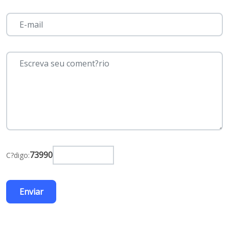
73990
C?digo: