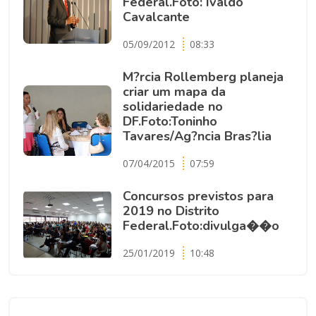
Federal.Foto: Ivaldo
Cavalcante
05/09/2012
08:33
M?rcia Rollemberg planeja
criar um mapa da
solidariedade no
DF.Foto:Toninho
Tavares/Ag?ncia Bras?lia
07/04/2015
07:59
Concursos previstos para
2019 no Distrito
Federal.Foto:divulga��o
25/01/2019
10:48