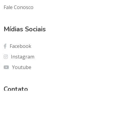
Fale Conosco
Mídias Sociais
Facebook
Instagram
Youtube
Contato
Cnf Edficio Praiamar Loja 12.Taguatinga Norte
(Galeria Olho de Águia)
olhoaguia@gmail.com