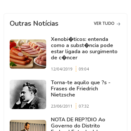
Outras Notícias
VER TUDO
Xenobi�ticos: entenda
como a subst�ncia pode
estar ligada ao surgimento
de c�ncer
12/04/2019
09:04
Torna-te aquilo que ?s -
Frases de Friedrich
Nietzsche
23/06/2011
07:32
NOTA DE REP?DIO Ao
Governo do Distrito