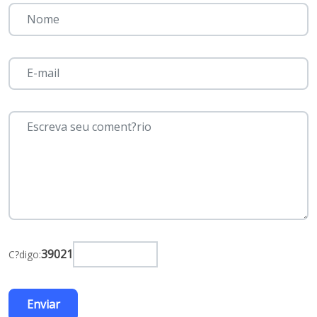
39021
C?digo: