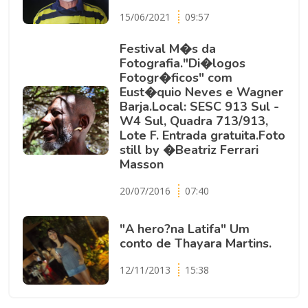
15/06/2021
09:57
Festival M�s da
Fotografia."Di�logos
Fotogr�ficos" com
Eust�quio Neves e Wagner
Barja.Local: SESC 913 Sul -
W4 Sul, Quadra 713/913,
Lote F. Entrada gratuita.Foto
still by �Beatriz Ferrari
Masson
20/07/2016
07:40
"A hero?na Latifa" Um
conto de Thayara Martins.
12/11/2013
15:38