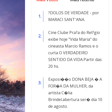
?DOLOS DE VERDADE - por
MARACI SANT'ANA.
Cine Clube Pra?a do Rel?gio
exibe hoje "Vida Maria" do
cineasta Marcio Ramos e o
curta O VERDADEIRO
SENTIDO DA VIDA.Partir das
20 hs.
Exposi��o DONA BEJA � A
FOR�A DA MULHER, da
artista C�lia
Brindel.abertura ser� dia 10
de agosto.