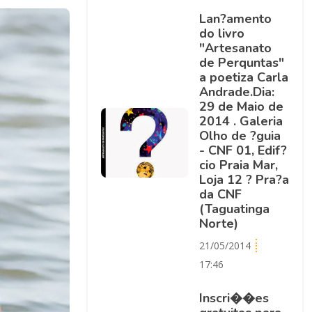
Lan?amento
do livro
"Artesanato
de Perquntas"
a poetiza Carla
Andrade.Dia:
29 de Maio de
2014 . Galeria
Olho de ?guia
- CNF 01, Edif?
cio Praia Mar,
Loja 12 ? Pra?a
da CNF
(Taguatinga
Norte)
21/05/2014
17:46
Inscri��es