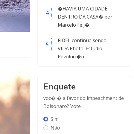
�HAVIA UMA CIDADE
DENTRO DA CASA� por
Marcelo Feij�
FIDEL continua sendo
VIDA.Photo: Estudio
Revoluci�n
Enquete
voc� � a favor do impeachment de
Bolsonaro? Vote.
Sim
Não