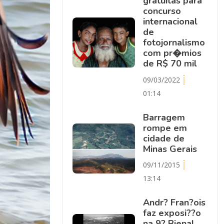
gratuitas para
concurso
internacional
de
fotojornalismo
com pr�mios
de R$ 70 mil
09/03/2022
01:14
Barragem
rompe em
cidade de
Minas Gerais
09/11/2015
13:14
Andr? Fran?ois
faz exposi??o
na 9? Bienal