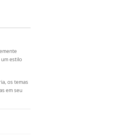
temente
 um estilo
ria, os temas
oas em seu