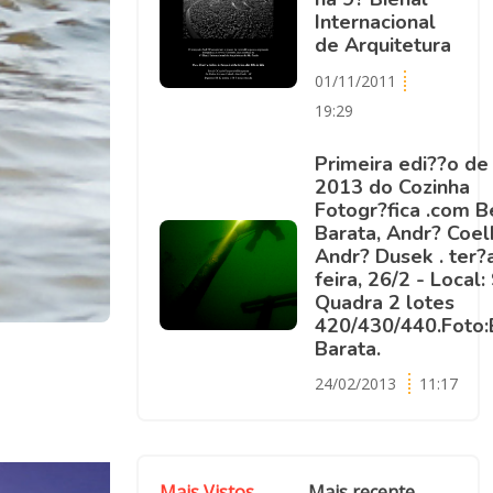
Internacional
de Arquitetura
01/11/2011
19:29
Primeira edi??o de
2013 do Cozinha
Fotogr?fica .com B
Barata, Andr? Coel
Andr? Dusek . ter?
feira, 26/2 - Local:
Quadra 2 lotes
420/430/440.Foto:
Barata.
24/02/2013
11:17
Mais Vistos
Mais recente