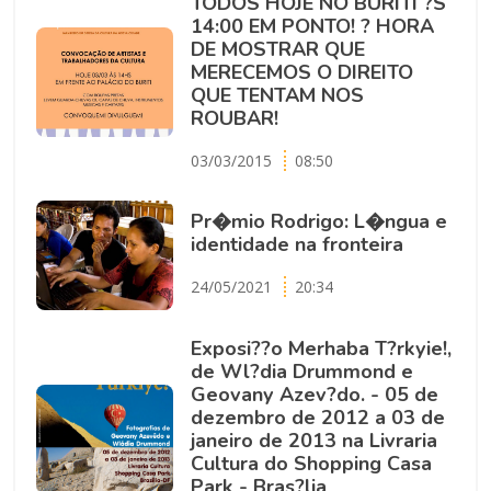
TODOS HOJE NO BURITI ?S
14:00 EM PONTO! ? HORA
DE MOSTRAR QUE
MERECEMOS O DIREITO
QUE TENTAM NOS
ROUBAR!
03/03/2015
08:50
Pr�mio Rodrigo: L�ngua e
identidade na fronteira
24/05/2021
20:34
Exposi??o Merhaba T?rkyie!,
de Wl?dia Drummond e
Geovany Azev?do. - 05 de
dezembro de 2012 a 03 de
janeiro de 2013 na Livraria
Cultura do Shopping Casa
Park - Bras?lia