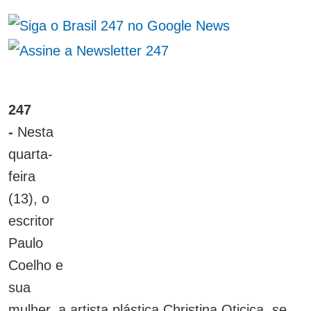
247
-
Nesta
quarta-
feira
(13), o
escritor
Paulo
Coelho e
sua
mulher, a artista plástica Christina Oticica, se