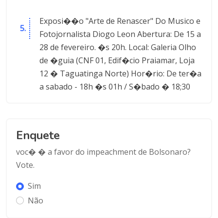
Exposi��o "Arte de Renascer" Do Musico e
Fotojornalista Diogo Leon Abertura: De 15 a
28 de fevereiro. �s 20h. Local: Galeria Olho
de �guia (CNF 01, Edif�cio Praiamar, Loja
12 � Taguatinga Norte) Hor�rio: De ter�a
a sabado - 18h �s 01h / S�bado � 18;30
Enquete
voc� � a favor do impeachment de Bolsonaro?
Vote.
Sim
Não