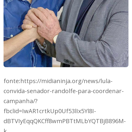
fonte:https://midianinja.org/news/lula-
convida-senador-randolfe-para-coordenar-
campanha/?
fbclid=IwAR1crtkUp0Uf53lIx5Yl8I-
dBTVIyEqqQKCff8wmPBTtMLbYQTBjB896M-
k