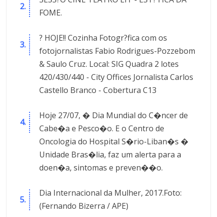
FOME.
? HOJE!! Cozinha Fotogr?fica com os
fotojornalistas Fabio Rodrigues-Pozzebom
& Saulo Cruz. Local: SIG Quadra 2 lotes
420/430/440 - City Offices Jornalista Carlos
Castello Branco - Cobertura C13
Hoje 27/07, � Dia Mundial do C�ncer de
Cabe�a e Pesco�o. E o Centro de
Oncologia do Hospital S�rio-Liban�s �
Unidade Bras�lia, faz um alerta para a
doen�a, sintomas e preven��o.
Dia Internacional da Mulher, 2017.Foto:
(Fernando Bizerra / APE)