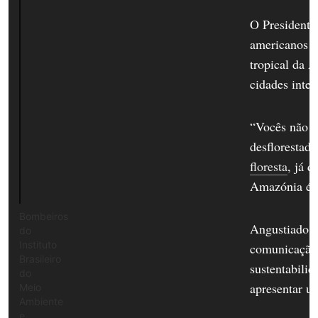
O Presidente 
americanos q
tropical da A
cidades inte
“Vocês não a
desflorestado
floresta
, já 
Amazónia é, 
Bombeiros
Angustiado p
do
Instituto
comunicação 
Brasileiro
sustentabilid
do
apresentar um
Meio
Ambiente
e