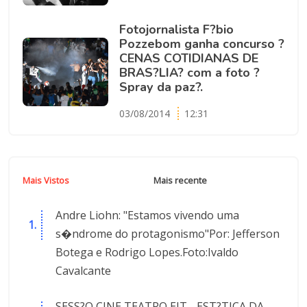
Fotojornalista F?bio
Pozzebom ganha concurso ?
CENAS COTIDIANAS DE
BRAS?LIA? com a foto ?
Spray da paz?.
03/08/2014
12:31
Mais Vistos
Mais recente
Andre Liohn: "Estamos vivendo uma
s�ndrome do protagonismo"Por: Jefferson
Botega e Rodrigo Lopes.Foto:Ivaldo
Cavalcante
SESS?O CINE TEATRO EIT - EST?TICA DA