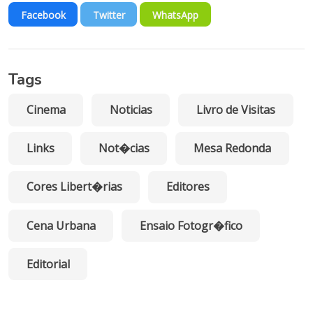
Facebook
Twitter
WhatsApp
Tags
Cinema
Noticias
Livro de Visitas
Links
Not�cias
Mesa Redonda
Cores Libert�rias
Editores
Cena Urbana
Ensaio Fotogr�fico
Editorial