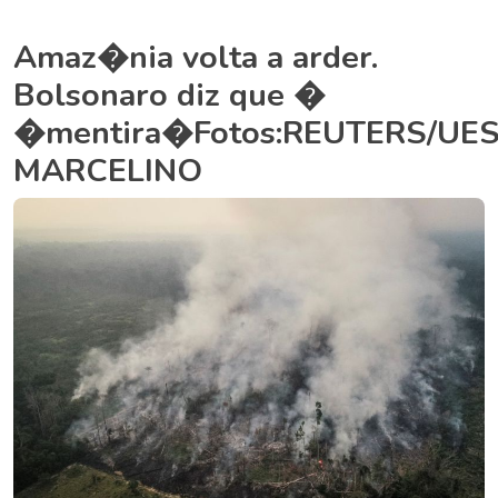
Amaz�nia volta a arder.
Bolsonaro diz que �
�mentira�Fotos:REUTERS/UES
MARCELINO