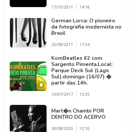
17/10/2011
14:18
German Lorca: O pioneiro
da fotografia modernista no
Brasil
25/08/2011
17:34
KomBeatles #2 com
Sargento Pimenta.Local:
Parque Deck Sul (Lago
Sul).domingo (16/07) �
partir das 14h.
10/07/2017
13:35
Mart�n Chambi POR
DENTRO DO ACERVO
30/08/2020
12:10