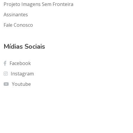
Projeto Imagens Sem Fronteira
Assinantes
Fale Conosco
Mídias Sociais
Facebook
Instagram
Youtube
Contato
Cnf Edficio Praiamar Loja 12.Taguatinga Norte
(Galeria Olho de Águia)