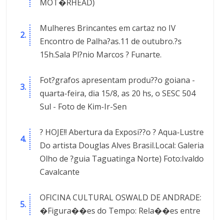
MOT�RHEAD)
Mulheres Brincantes em cartaz no IV
Encontro de Palha?as.11 de outubro.?s
15h.Sala Pl?nio Marcos ? Funarte.
Fot?grafos apresentam produ??o goiana -
quarta-feira, dia 15/8, as 20 hs, o SESC 504
Sul - Foto de Kim-Ir-Sen
? HOJE!! Abertura da Exposi??o ? Aqua-Lustre
Do artista Douglas Alves Brasil.Local: Galeria
Olho de ?guia Taguatinga Norte) Foto:Ivaldo
Cavalcante
OFICINA CULTURAL OSWALD DE ANDRADE:
�Figura��es do Tempo: Rela��es entre