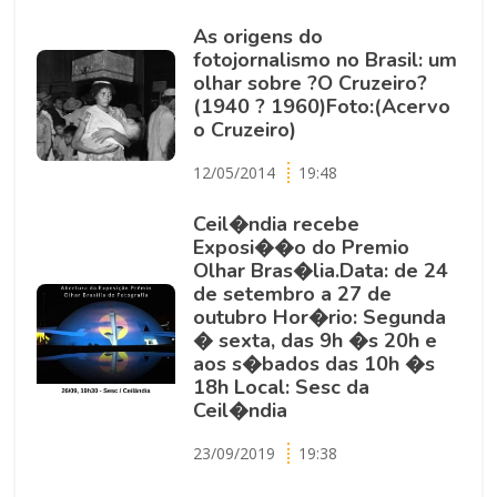
As origens do
fotojornalismo no Brasil: um
olhar sobre ?O Cruzeiro?
(1940 ? 1960)Foto:(Acervo
o Cruzeiro)
12/05/2014
19:48
Ceil�ndia recebe
Exposi��o do Premio
Olhar Bras�lia.Data: de 24
de setembro a 27 de
outubro Hor�rio: Segunda
� sexta, das 9h �s 20h e
aos s�bados das 10h �s
18h Local: Sesc da
Ceil�ndia
23/09/2019
19:38