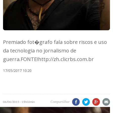
Premiado fot�grafo fala sobre riscos e uso
da tecnologia no jornalismo de
guerra.FONTE!http://zh.clicrbs.com.br
17/05/2017 10:20
Facebook
Twitter
Google+
E-mail
Compartilhar
06/06/2015 - 15h02min