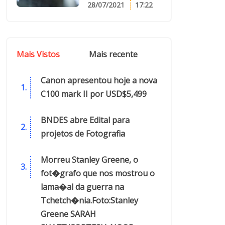
28/07/2021
17:22
Mais Vistos
Mais recente
Canon apresentou hoje a nova
C100 mark II por USD$5,499
BNDES abre Edital para
projetos de Fotografia
Morreu Stanley Greene, o
fot�grafo que nos mostrou o
lama�al da guerra na
Tchetch�nia.Foto:Stanley
Greene SARAH