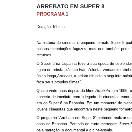
ARREBATO EM SUPER 8
PROGRAMA 1
Duração: 51 min.
Na história do cinema, o pequeno formato Super 8 pod
nossas recordações fugazes, mas que também permite
recursos.
O Super 8 na Espanha teve a sua época de esplendo
figura do artista plástico Iván Zulueta, verdadeiro sí
único longa,
Arrebato
, o artista difundia a seguinte máx
faça seus próprios filmes”.
Quase vinte anos depois do filme
Arrebato,
em 1996, o 
conecta de imediato com o legado de cineastas como 
era do Super 8 na Espanha. Em um momento de plena ob
jovens cineastas que encontram neste pequeno format
O programa “Arrebato em Super 8” pretende realizar u
anos na Espanha. Partindo do curta-metragem
Super 
pela narração, o documental e o cine-ensaio.