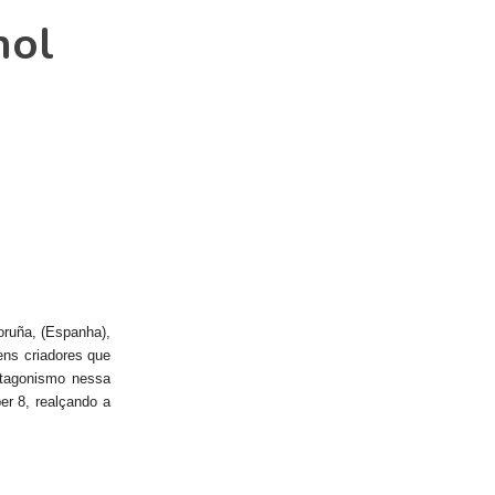
hol
ruña, (Espanha),
ens criadores que
otagonismo nessa
er 8, realçando a