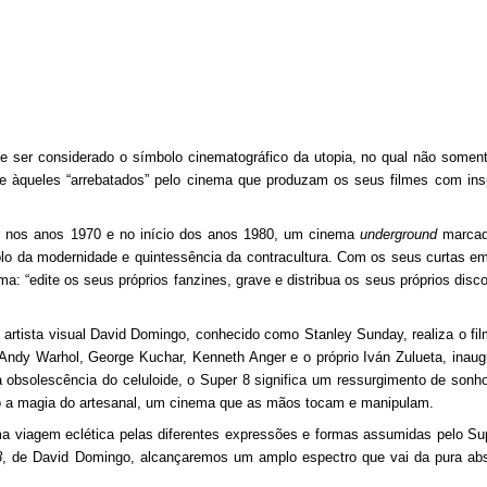
e ser considerado o símbolo cinematográfico da utopia, no qual não somen
 àqueles “arrebatados” pelo cinema que produzam os seus filmes com ins
r nos anos 1970 e no início dos anos 1980, um cinema
underground
marcad
mbolo da modernidade e quintessência da contracultura. Com os seus curtas e
ima: “edite os seus próprios fanzines, grave e distribua os seus próprios disc
artista visual David Domingo, conhecido como Stanley Sunday, realiza o fi
Andy Warhol, George Kuchar, Kenneth Anger e o próprio Iván Zulueta, inau
solescência do celuloide, o Super 8 significa um ressurgimento de sonho
o a magia do artesanal, um cinema que as mãos tocam e manipulam.
ma viagem eclética pelas diferentes expressões e formas assumidas pelo Su
8
, de David Domingo, alcançaremos um amplo espectro que vai da pura ab