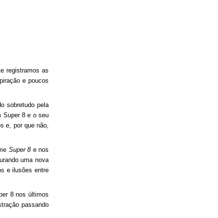
te registramos as
piração e poucos
o sobretudo pela
m Super 8 e o seu
os e, por que não,
lme
Super 8
e nos
gurando uma nova
s e ilusões entre
per 8 nos últimos
stração passando