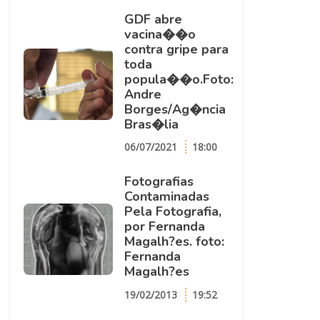
GDF abre
vacina��o
contra gripe para
toda
popula��o.Foto:
Andre
Borges/Ag�ncia
Bras�lia
06/07/2021
18:00
Fotografias
Contaminadas
Pela Fotografia,
por Fernanda
Magalh?es. foto:
Fernanda
Magalh?es
19/02/2013
19:52