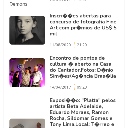
Inscri��es abertas para
concurso de fotografia Fine
Art com pr�mios de US$ 5
mil
11/08/2020
21:20
Encontro de pontos de
cultura � aberto na Casa
do Cantador.Fotos: D�nio
Sim�es/Ag�ncia Bras�lia
14/04/2017
09:23
Exposi��o: "Platta" pelos
artista Beta Adelaide,
Eduardo Moraes, Ramon
Rocha, Sildomar Gomes e
Tony Lima.Local: T�rreo e