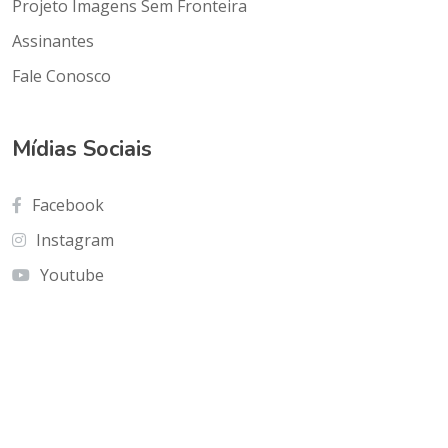
Projeto Imagens Sem Fronteira
Assinantes
Fale Conosco
Mídias Sociais
Facebook
Instagram
Youtube
Contato
Cnf Edficio Praiamar Loja 12.Taguatinga Norte
(Galeria Olho de Águia)