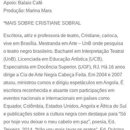
Apoio: Balaio Café
Produção: Marina Mara
*MAIS SOBRE CRISTIANE SOBRAL
Escritora, atriz e professora de teatro, Cristiane, carioca,
vive em Brasília. Mestranda em Arte – UnB onde pesquisa
o teatro negro brasileiro. Bacharel em Interpretação Teatral
(UnB). Licenciada em Educação Artística (UCB).
Especialista em Docência Superior, (UGF), RJ. Há 16 anos
dirige a Cia de Arte Negra Cabeça Feita. Em 2004 e 2007
atuou, ministrou cursos e dirigiu espetáculos em Angola. É
escritora reconhecida e atuante com participações em
eventos nacionais e internacionais em países como
Equador, Colômbia, Estados Unidos, Angola e África do Sul
e publicações sobre a cultura negra com destaque para “Só
por hoje vou deixar o meu cabelo em paz”, poesia, Ed.
Teixeira, 2014. “Não vou mais lavar os pratos”, Ed. Dulcina,