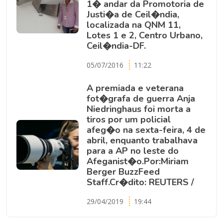
1� andar da Promotoria de
Justi�a de Ceil�ndia,
localizada na QNM 11,
Lotes 1 e 2, Centro Urbano,
Ceil�ndia-DF.
05/07/2016
11:22
A premiada e veterana
fot�grafa de guerra Anja
Niedringhaus foi morta a
tiros por um policial
afeg�o na sexta-feira, 4 de
abril, enquanto trabalhava
para a AP no leste do
Afeganist�o.Por:Miriam
Berger BuzzFeed
Staff.Cr�dito: REUTERS /
29/04/2019
19:44