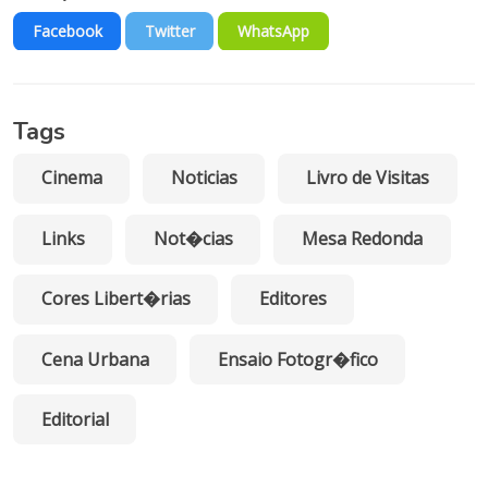
Facebook
Twitter
WhatsApp
Tags
Cinema
Noticias
Livro de Visitas
Links
Not�cias
Mesa Redonda
Cores Libert�rias
Editores
Cena Urbana
Ensaio Fotogr�fico
Editorial