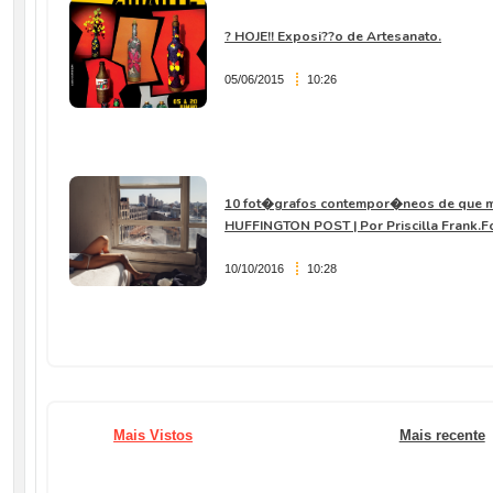
? HOJE!! Exposi??o de Artesanato.
05/06/2015
10:26
10 fot�grafos contempor�neos de que m
HUFFINGTON POST | Por Priscilla Frank.F
10/10/2016
10:28
Mais Vistos
Mais recente