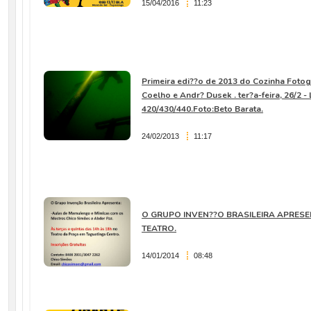
15/04/2016
11:23
Primeira edi??o de 2013 do Cozinha Fotog
Coelho e Andr? Dusek . ter?a-feira, 26/2 -
420/430/440.Foto:Beto Barata.
24/02/2013
11:17
O GRUPO INVEN??O BRASILEIRA APRESE
TEATRO.
14/01/2014
08:48