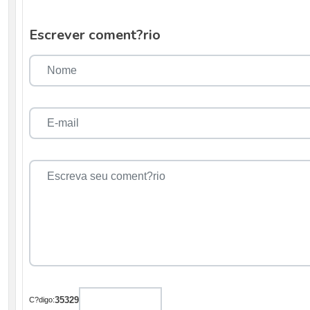
Escrever coment?rio
35329
C?digo: