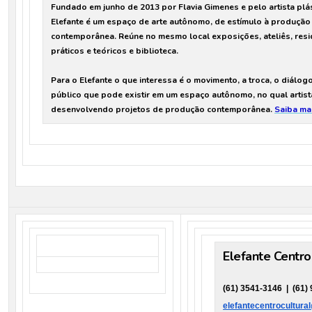
Fundado em junho de 2013 por Flavia Gimenes e pelo artista plás
Elefante é um espaço de arte autônomo, de estímulo à produção
contemporânea. Reúne no mesmo local exposições, ateliês, resid
práticos e teóricos e biblioteca.
Para o Elefante o que interessa é o movimento, a troca, o diálo
público que pode existir em um espaço autônomo, no qual artis
desenvolvendo projetos de produção contemporânea.
Saiba mai
Elefante Centro
(61) 3541-3146 | (61)
elefantecentrocultura