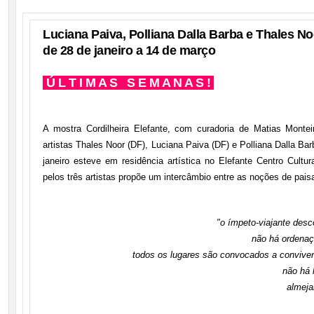
Luciana Paiva, Polliana Dalla Barba e Thales No
de 28 de janeiro a 14 de março
Ú L T I M A S S E M A N A S !
A mostra Cordilheira Elefante, com curadoria de Matias Montei
artistas Thales Noor (DF), Luciana Paiva (DF) e Polliana Dalla Ba
janeiro esteve em residência artística no Elefante Centro Cultu
pelos três artistas propõe um intercâmbio entre as noções de pai
"o ímpeto-viajante des
não há ordenaç
todos os lugares são convocados a conviver
não há 
almeja