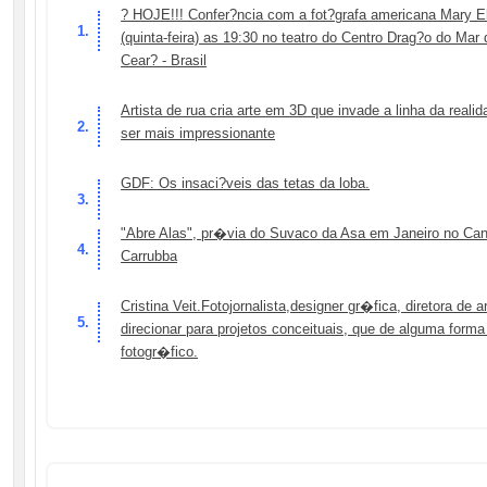
? HOJE!!! Confer?ncia com a fot?grafa americana Mary Ell
(quinta-feira) as 19:30 no teatro do Centro Drag?o do Mar 
Cear? - Brasil
Artista de rua cria arte em 3D que invade a linha da reali
ser mais impressionante
GDF: Os insaci?veis das tetas da loba.
"Abre Alas", pr�via do Suvaco da Asa em Janeiro no Cant
Carrubba
Cristina Veit.Fotojornalista,designer gr�fica, diretora de
direcionar para projetos conceituais, que de alguma forma
fotogr�fico.