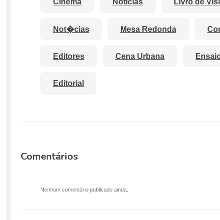
Cinema
Noticias
Livro de Vis
Not�cias
Mesa Redonda
Cor
Editores
Cena Urbana
Ensai
Editorial
Comentários
Nenhum comentário publicado ainda.