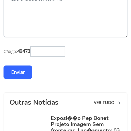
49473
C?digo:
Outras Notícias
VER TUDO
Exposi��o Pep Bonet
Projeto Imagem Sem
fronteiras. Lan�amento: 03