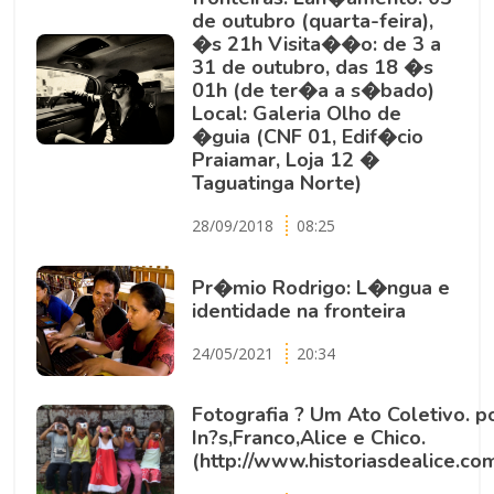
de outubro (quarta-feira),
�s 21h Visita��o: de 3 a
31 de outubro, das 18 �s
01h (de ter�a a s�bado)
Local: Galeria Olho de
�guia (CNF 01, Edif�cio
Praiamar, Loja 12 �
Taguatinga Norte)
28/09/2018
08:25
Pr�mio Rodrigo: L�ngua e
identidade na fronteira
24/05/2021
20:34
Fotografia ? Um Ato Coletivo. p
In?s,Franco,Alice e Chico.
(http://www.historiasdealice.com