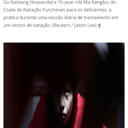
Gu Kaixiang (esquerda) e 15-year-old Ma Kangbo, do
Clube de Natação Yunzhinan para os deficientes, a
prática durante uma sessão diária de treinamento em
um centro de natação.
(Reuters / Jason Lee)
#