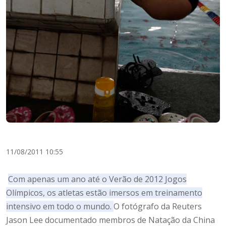
11/08/2011 10:55
Com apenas um ano até o Verão de 2012 Jogos
Olímpicos, os atletas estão imersos em treinamento
intensivo em todo o mundo.
O fotógrafo da Reuters
Jason Lee documentado membros de Natação da China