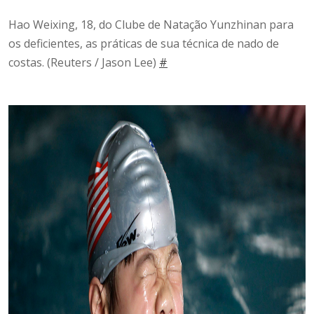
Hao Weixing, 18, ​​do Clube de Natação Yunzhinan para
os deficientes, as práticas de sua técnica de nado de
costas.
(Reuters / Jason Lee)
#