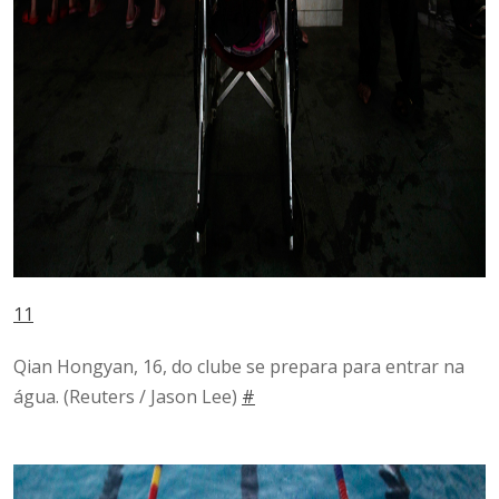
11
Qian Hongyan, 16, do clube se prepara para entrar na
água.
(Reuters / Jason Lee)
#