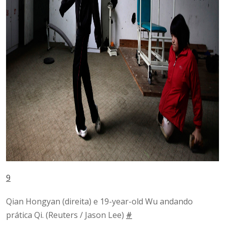
9
Qian Hongyan (direita) e 19-year-old Wu andando
prática Qi.
(Reuters / Jason Lee)
#