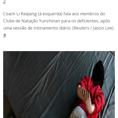
2
Coach Li Keqiang (à esquerda) fala aos membros do
Clube de Natação Yunzhinan para os deficientes, após
uma sessão de treinamento diário.
(Reuters / Jason Lee)
#