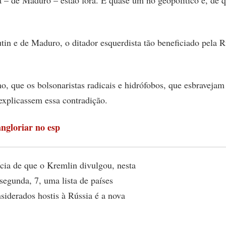
 – de Maduro – estão fora. É quase um nó geopolítico e, de 
tin e de Maduro, o ditador esquerdista tão beneficiado pela R
, que os bolsonaristas radicais e hidrófobos, que esbravejam
 explicassem essa contradição.
angloriar no esp
cia de que o Kremlin divulgou, nesta
segunda, 7, uma lista de países
siderados hostis à Rússia é a nova
nha internacional de Jair Bolsonaro.