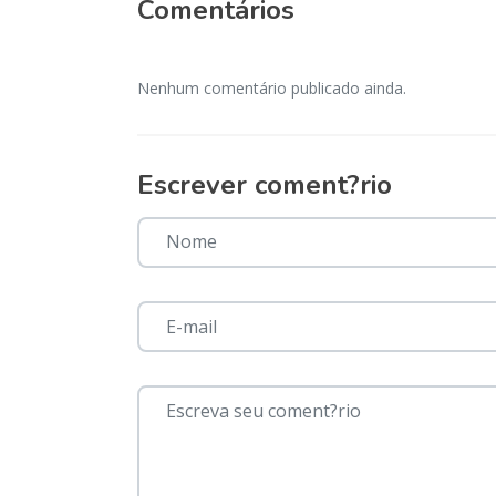
Comentários
Franç
Itá
Ma
Nenhum comentário publicado ainda.
Tcheca
Liech
Zel
Escrever coment?rio
Mari
Estad
co
M
Ven
qua