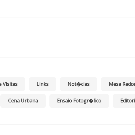
Pior…
ne à Venezuela, que o presidente de
ma-direita tanto critica – um país que
gonha a América do Sul por conta do
gime chavista de Nicolás Maduro.
am vocês, leitores, quais são os 48
íses que Vladimir Putin lista como
e Visitas
Links
Not�cias
Mesa Redo
inimigos principais da Rússia:
Cena Urbana
Ensaio Fotogr�fico
Editori
ália, Albânia, Andorra, Reino Unido,
manha, Áustria, Bélgica, Bulgária,
re, Croácia, Dinamarca, Eslováquia,
vênia, Espanha, Estônia, Finlândia,