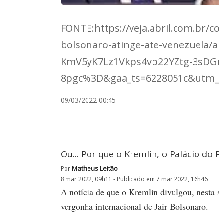
FONTE:https://veja.abril.com.br/
bolsonaro-atinge-ate-venezuela/
KmV5yK7Lz1Vkps4vp22YZtg-3sDG
8pgc%3D&gaa_ts=6228051c&utm
09/03/2022 00:45
Ou... Por que o Kremlin, o Palácio do P
Matheus Leitão
Por
8 mar 2022, 09h11 - Publicado em 7 mar 2022, 16h46
A notícia de que o Kremlin divulgou, nesta s
vergonha internacional de Jair Bolsonaro.