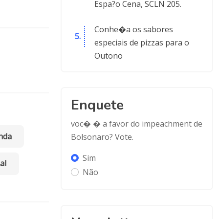
Espa?o Cena, SCLN 205.
Conhe�a os sabores
especiais de pizzas para o
Outono
Enquete
voc� � a favor do impeachment de
nda
Bolsonaro? Vote.
Sim
al
Não