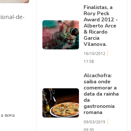
Finalistas, a
Rory Peck
ional-de-
Award 2012 -
Alberto Arce
& Ricardo
Garcia
Vilanova.
16/10/2012
11:58
Alcachofra:
saiba onde
comemorar a
data da rainha
da
gastronomia
romana
 a nova
09/03/2019
09:30