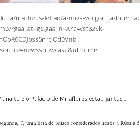
coluna/matheus-leitao/a-nova-vergonha-internac
amp/?gaa_at=g&gaa_n=AYc4yst82Sk-
nQoR6CDJoss5nfcjQd0Vnb-
_source=newsshowcase&utm_me
lanalto e o Palácio de Miraflores estão juntos...
egunda, 7, uma lista de países considerados hostis à Rússia é