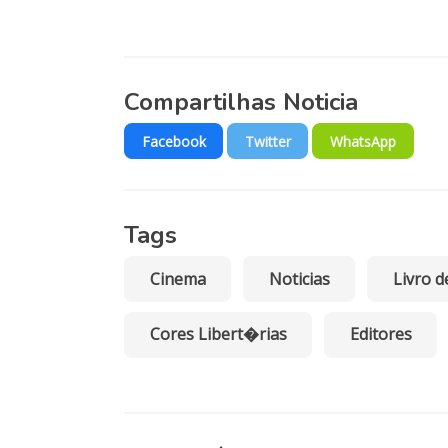
Nos u
Compartilhas Noticia
extre
enver
Facebook
Twitter
WhatsApp
re
Vej
Tags
pa
Cinema
Noticias
Livro d
Cores Libert�rias
Editores
Austr
Ale
Chip
Eslo