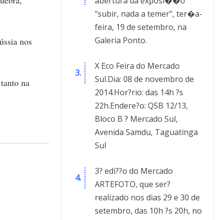
quebra,
abertura da exposi��o
"subir, nada a temer", ter�a-
feira, 19 de setembro, na
Galeria Ponto.
ússia nos
X Eco Feira do Mercado
Sul.Dia: 08 de novembro de
 tanto na
2014.Hor?rio: das 14h ?s
22h.Endere?o: QSB 12/13,
Bloco B ? Mercado Sul,
Avenida Samdu, Taguatinga
Sul
3? edi??o do Mercado
ARTEFOTO, que ser?
realizado nos dias 29 e 30 de
setembro, das 10h ?s 20h, no