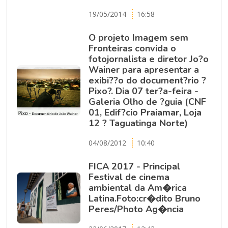
19/05/2014
16:58
O projeto Imagem sem
Fronteiras convida o
fotojornalista e diretor Jo?o
Wainer para apresentar a
exibi??o do document?rio ?
Pixo?. Dia 07 ter?a-feira -
Galeria Olho de ?guia (CNF
01, Edif?cio Praiamar, Loja
12 ? Taguatinga Norte)
04/08/2012
10:40
FICA 2017 - Principal
Festival de cinema
ambiental da Am�rica
Latina.Foto:cr�dito Bruno
Peres/Photo Ag�ncia