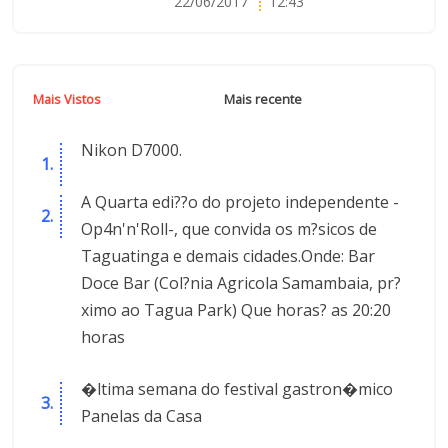
22/06/2017
12:43
Mais Vistos
Mais recente
Nikon D7000.
A Quarta edi??o do projeto independente -
Op4n'n'Roll-, que convida os m?sicos de
Taguatinga e demais cidades.Onde: Bar
Doce Bar (Col?nia Agricola Samambaia, pr?
ximo ao Tagua Park) Que horas? as 20:20
horas
�ltima semana do festival gastron�mico
Panelas da Casa