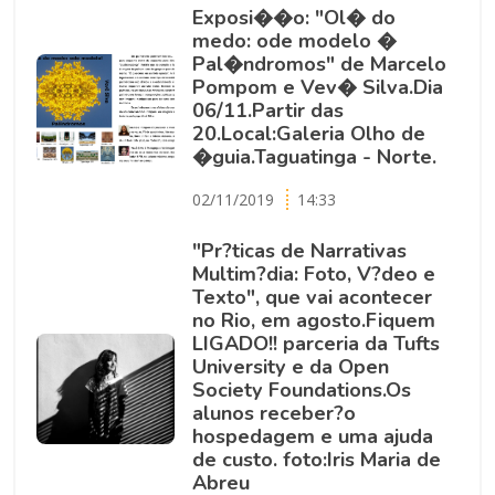
Exposi��o: "Ol� do
medo: ode modelo �
Pal�ndromos" de Marcelo
Pompom e Vev� Silva.Dia
06/11.Partir das
20.Local:Galeria Olho de
�guia.Taguatinga - Norte.
02/11/2019
14:33
"Pr?ticas de Narrativas
Multim?dia: Foto, V?deo e
Texto", que vai acontecer
no Rio, em agosto.Fiquem
LIGADO!! parceria da Tufts
University e da Open
Society Foundations.Os
alunos receber?o
hospedagem e uma ajuda
de custo. foto:Iris Maria de
Abreu