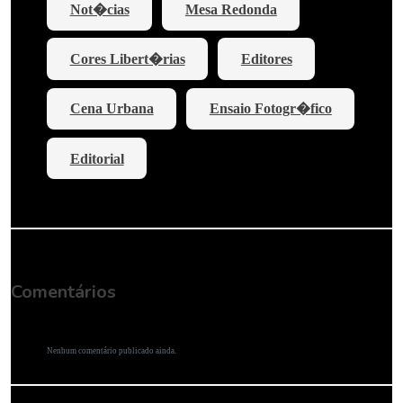
Not�cias
Mesa Redonda
Cores Libert�rias
Editores
Cena Urbana
Ensaio Fotogr�fico
Editorial
Comentários
Nenhum comentário publicado ainda.