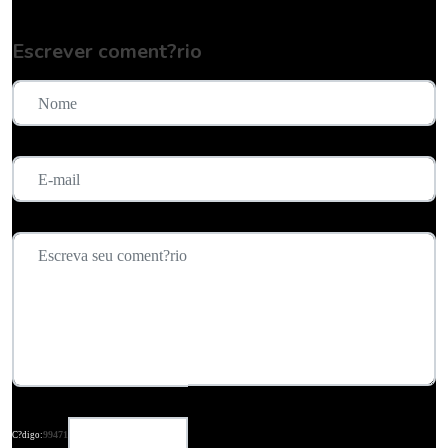
Escrever coment?rio
99471
C?digo: