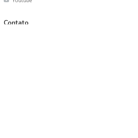
Youtube
Contato
Cnf Edficio Praiamar Loja 12.Taguatinga Norte
(Galeria Olho de Águia)
olhoaguia@gmail.com
(61) 9 9996-2575
Copyright © Jornal Olho de Águia
Desenvolvido por
DF Informática