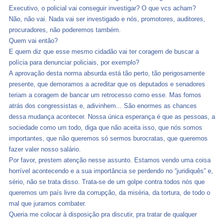
Executivo, o policial vai conseguir investigar? O que vcs acham?
Não, não vai. Nada vai ser investigado e nós, promotores, auditores,
procuradores, não poderemos também.
Quem vai então?
E quem diz que esse mesmo cidadão vai ter coragem de buscar a
polícia para denunciar policiais, por exemplo?
A aprovação desta norma absurda está tão perto, tão perigosamente
presente, que demoramos a acreditar que os deputados e senadores
teriam a coragem de bancar um retrocesso como esse. Mas fomos
atrás dos congressistas e, adivinhem... São enormes as chances
dessa mudança acontecer. Nossa única esperança é que as pessoas, a
sociedade como um todo, diga que não aceita isso, que nós somos
importantes, que não queremos só sermos burocratas, que queremos
fazer valer nosso salário.
Por favor, prestem atenção nesse assunto. Estamos vendo uma coisa
horrível acontecendo e a sua importância se perdendo no “juridiquês” e,
sério, não se trata disso. Trata-se de um golpe contra todos nós que
queremos um país livre da corrupção, da miséria, da tortura, de todo o
mal que juramos combater.
Queria me colocar à disposição pra discutir, pra tratar de qualquer