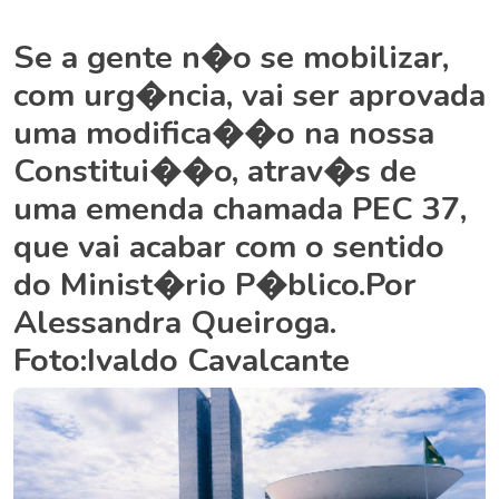
Se a gente n�o se mobilizar,
com urg�ncia, vai ser aprovada
uma modifica��o na nossa
Constitui��o, atrav�s de
uma emenda chamada PEC 37,
que vai acabar com o sentido
do Minist�rio P�blico.Por
Alessandra Queiroga.
Foto:Ivaldo Cavalcante