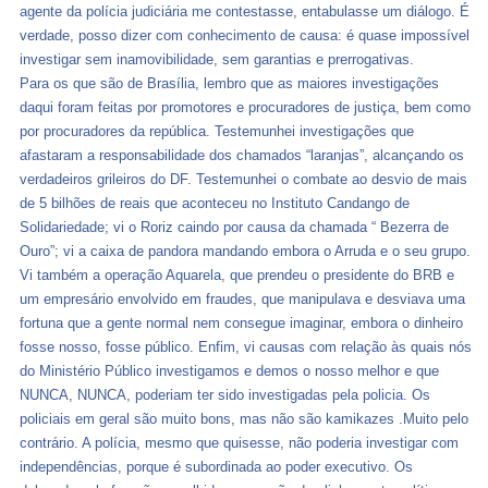
agente da polícia judiciária me contestasse, entabulasse um diálogo. É
verdade, posso dizer com conhecimento de causa: é quase impossível
investigar sem inamovibilidade, sem garantias e prerrogativas.
Para os que são de Brasília, lembro que as maiores investigações
daqui foram feitas por promotores e procuradores de justiça, bem como
por procuradores da república. Testemunhei investigações que
afastaram a responsabilidade dos chamados “laranjas”, alcançando os
verdadeiros grileiros do DF. Testemunhei o combate ao desvio de mais
de 5 bilhões de reais que aconteceu no Instituto Candango de
Solidariedade; vi o Roriz caindo por causa da chamada “ Bezerra de
Ouro”; vi a caixa de pandora mandando embora o Arruda e o seu grupo.
Vi também a operação Aquarela, que prendeu o presidente do BRB e
um empresário envolvido em fraudes, que manipulava e desviava uma
fortuna que a gente normal nem consegue imaginar, embora o dinheiro
fosse nosso, fosse público. Enfim, vi causas com relação às quais nós
do Ministério Público investigamos e demos o nosso melhor e que
NUNCA, NUNCA, poderiam ter sido investigadas pela policia. Os
policiais em geral são muito bons, mas não são kamikazes .Muito pelo
contrário. A polícia, mesmo que quisesse, não poderia investigar com
independências, porque é subordinada ao poder executivo. Os