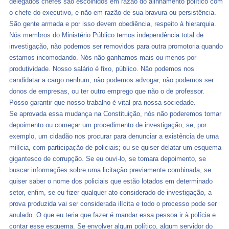
delegados chefes são escolhidos em razão do alinhamento político com
o chefe do executivo, e não em razão de sua bravura ou persistência.
São gente armada e por isso devem obediência, respeito à hierarquia.
Nós membros do Ministério Público temos independência total de
investigação, não podemos ser removidos para outra promotoria quando
estamos incomodando. Nós não ganhamos mais ou menos por
produtividade. Nosso salário é fixo, público. Não podemos nos
candidatar a cargo nenhum, não podemos advogar, não podemos ser
donos de empresas, ou ter outro emprego que não o de professor.
Posso garantir que nosso trabalho é vital pra nossa sociedade.
Se aprovada essa mudança na Constituição, nós não poderemos tomar
depoimento ou começar um procedimento de investigação, se, por
exemplo, um cidadão nos procurar para denunciar a existência de uma
milícia, com participação de policiais; ou se quiser delatar um esquema
gigantesco de corrupção. Se eu ouvi-lo, se tomara depoimento, se
buscar informações sobre uma licitação previamente combinada, se
quiser saber o nome dos policiais que estão lotados em determinado
setor, enfim, se eu fizer qualquer ato considerado de investigação, a
prova produzida vai ser considerada ilícita e todo o processo pode ser
anulado. O que eu teria que fazer é mandar essa pessoa ir à polícia e
contar esse esquema. Se envolver algum político, algum servidor do