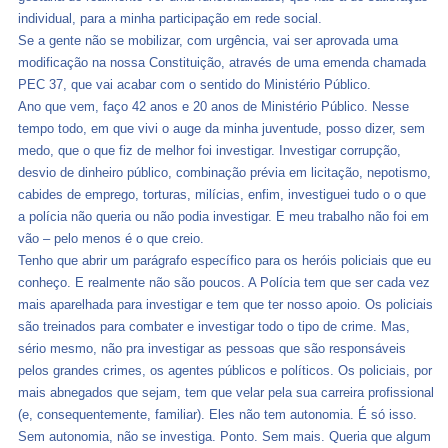
individual, para a minha participação em rede social.
Se a gente não se mobilizar, com urgência, vai ser aprovada uma
modificação na nossa Constituição, através de uma emenda chamada
PEC 37, qu
e vai acabar com o sentido do Ministério Público.
Ano que vem, faço 42 anos e 20 anos de Ministério Público. Nesse
tempo todo, em que vivi o auge da minha juventude, posso dizer, sem
medo, que o que fiz de melhor foi investigar. Investigar corrupção,
desvio de dinheiro público, combinação prévia em licitação, nepotismo,
cabides de emprego, torturas, milícias, enfim, investiguei tudo o o que
a polícia não queria ou não podia investigar. E meu trabalho não foi em
vão – pelo menos é o que creio.
Tenho que abrir um parágrafo específico para os heróis policiais que eu
conheço. E realmente não são poucos. A Polícia tem que ser cada vez
mais aparelhada para investigar e tem que ter nosso apoio. Os policiais
são treinados para combater e investigar todo o tipo de crime. Mas,
sério mesmo, não pra investigar as pessoas que são responsáveis
pelos grandes crimes, os agentes públicos e políticos. Os policiais, por
mais abnegados que sejam, tem que velar pela sua carreira profissional
(e, consequentemente, familiar). Eles não tem autonomia. É só isso.
Sem autonomia, não se investiga. Ponto. Sem mais. Queria que algum