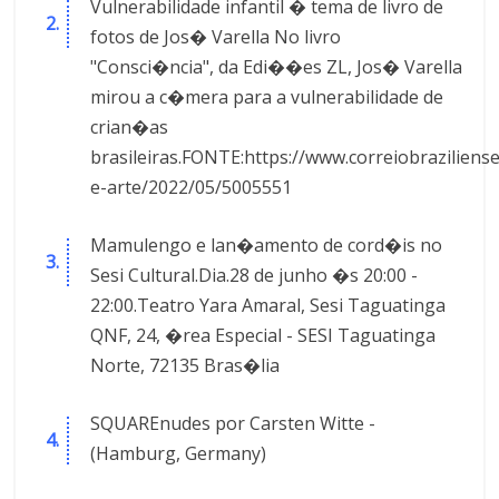
Vulnerabilidade infantil � tema de livro de
fotos de Jos� Varella No livro
"Consci�ncia", da Edi��es ZL, Jos� Varella
mirou a c�mera para a vulnerabilidade de
crian�as
brasileiras.FONTE:https://www.correiobraziliens
e-arte/2022/05/5005551
Mamulengo e lan�amento de cord�is no
Sesi Cultural.Dia.28 de junho �s 20:00 -
22:00.Teatro Yara Amaral, Sesi Taguatinga
QNF, 24, �rea Especial - SESI Taguatinga
Norte, 72135 Bras�lia
SQUAREnudes por Carsten Witte -
(Hamburg, Germany)