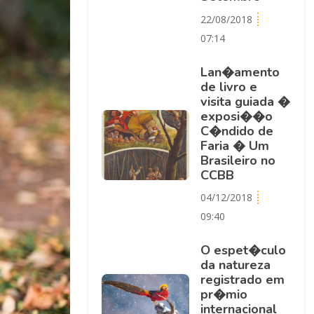
22/08/2018
07:14
Lan�amento
de livro e
visita guiada �
exposi��o
C�ndido de
Faria � Um
Brasileiro no
CCBB
04/12/2018
09:40
O espet�culo
da natureza
registrado em
pr�mio
internacional