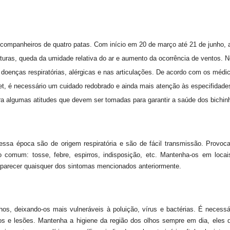
companheiros de quatro patas. Com início em 20 de março até 21 de junho, a
turas, queda da umidade relativa do ar e aumento da ocorrência de ventos. 
oenças respiratórias, alérgicas e nas articulações. De acordo com os médic
t, é necessário um cuidado redobrado e ainda mais atenção às especifidade
 algumas atitudes que devem ser tomadas para garantir a saúde dos bichin
sa época são de origem respiratória e são de fácil transmissão. Provoca
 comum: tosse, febre, espirros, indisposição, etc. Mantenha-os em locai
 aparecer quaisquer dos sintomas mencionados anteriormente.
os, deixando-os mais vulneráveis à poluição, vírus e bactérias. É necessá
 e lesões. Mantenha a higiene da região dos olhos sempre em dia, eles 