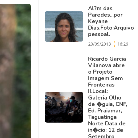
Al?m das
Paredes...por
Keyane
Dias.Foto:Arquivo
pessoal.
20/09/2013
16:26
Ricardo Garcia
Vilanova abre
o Projeto
Imagem Sem
Fronteiras
II.Local:
Galeria Olho
de �guia, CNF,
Ed. Praiamar,
Taguatinga
Norte Data de
in�cio: 12 de
Setembro