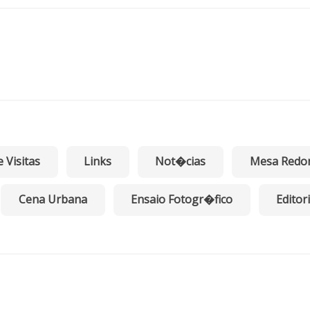
e Visitas
Links
Not�cias
Mesa Redo
Cena Urbana
Ensaio Fotogr�fico
Editori