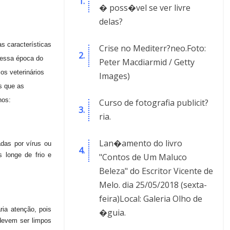
� poss�vel se ver livre
delas?
s características
Crise no Mediterr?neo.Foto:
Nessa época do
Peter Macdiarmid / Getty
os veterinários
Images)
s que as
hos:
Curso de fotografia publicit?
ria.
Lan�amento do livro
das por vírus ou
s longe de frio e
"Contos de Um Maluco
Beleza" do Escritor Vicente de
Melo. dia 25/05/2018 (sexta-
feira)Local: Galeria Olho de
ria atenção, pois
�guia.
devem ser limpos