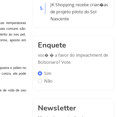
JK Shopping recebe crian�as
de projeto piloto do Sol
Nascente
xas temperaturas
 mais comuns são:
tento ao seu pet.
dorme, aposte em
Enquete
voc� � a favor do impeachment de
Bolsonaro? Vote.
poeira e pólen no
Sim
 coriza, ele pode
Não
de de vida de seu
Newsletter