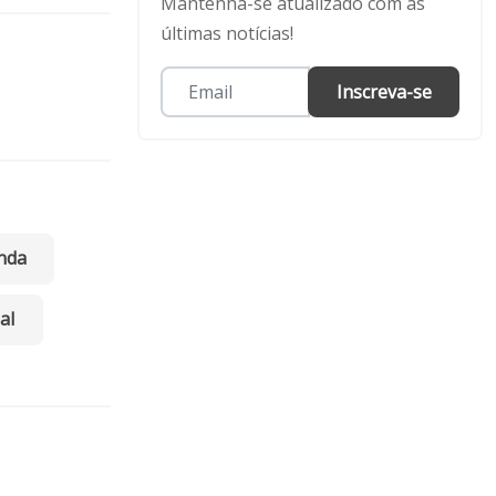
Mantenha-se atualizado com as
últimas notícias!
Inscreva-se
nda
al