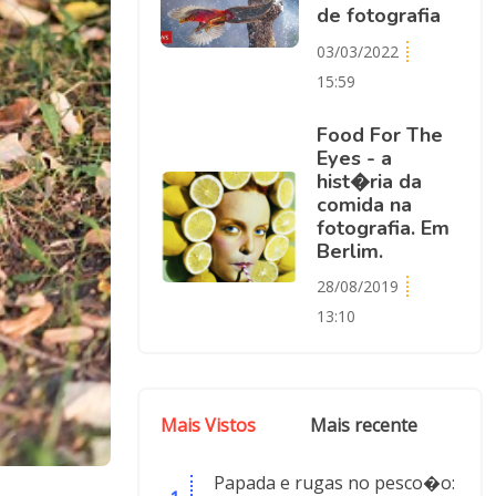
de fotografia
03/03/2022
15:59
Food For The
Eyes - a
hist�ria da
comida na
fotografia. Em
Berlim.
28/08/2019
13:10
Mais Vistos
Mais recente
Papada e rugas no pesco�o: