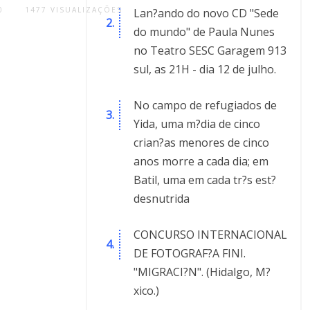
1477
VISUALIZAÇÕES
0
Lan?ando do novo CD "Sede
do mundo" de Paula Nunes
no Teatro SESC Garagem 913
sul, as 21H - dia 12 de julho.
No campo de refugiados de
Yida, uma m?dia de cinco
crian?as menores de cinco
anos morre a cada dia; em
Batil, uma em cada tr?s est?
desnutrida
CONCURSO INTERNACIONAL
DE FOTOGRAF?A FINI.
"MIGRACI?N". (Hidalgo, M?
xico.)