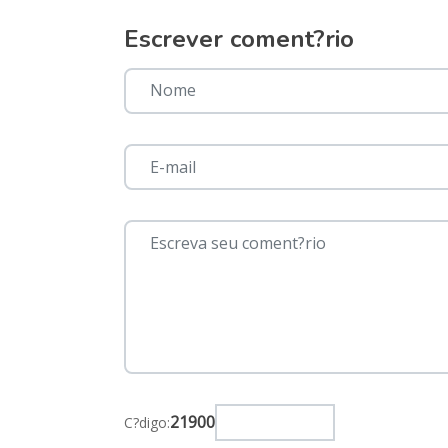
Escrever coment?rio
21900
C?digo: