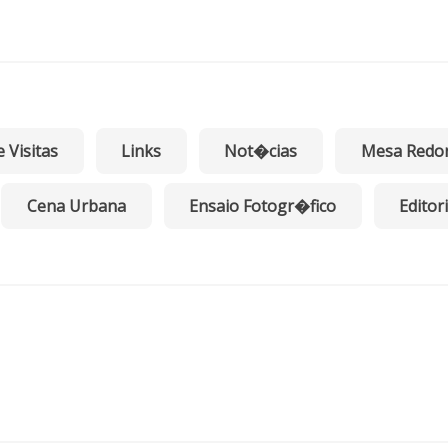
e Visitas
Links
Not�cias
Mesa Redo
Cena Urbana
Ensaio Fotogr�fico
Editori