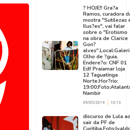
? HOJE!! Gra?a
Ramos, curadora d
mostra "Sutilezas 
Ilus?es", vai falar
sobre o "Erotismo
na obra de Clarice
Gon?
alves".Local:Galeri
Olho de ?guia.
Endere?o: CNF 01
Edf Praiamar loja
12 Taguatinga
Norte.Hor?rio:
19:00;Foto:Atalant
Nambir
09/05/2014
10:13
discurso de Lula a
sair da PF de
Curitiba.Foto:Ivald