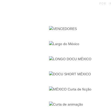
POR
I