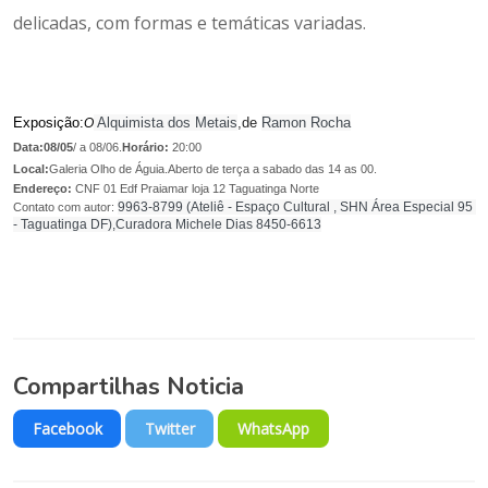
delicadas, com formas e temáticas variadas.
Exposição:
 Alquimista dos Metais
,de
Ramon Rocha
O
Data:08/05
/ a 08/06.
Horário:
20:00
Local:
Galeria Olho de Águia.Aberto de terça a sabado das 14 as 00.
Endereço:
CNF 01 Edf Praiamar loja 12 Taguatinga Norte
9963-8799 (
Ateliê - Espaço Cultural , SHN Área Especial 95 
Contato com autor:
- Taguatinga DF),Curadora 
Michele Dias 
8450-6613
Compartilhas Noticia
Facebook
Twitter
WhatsApp