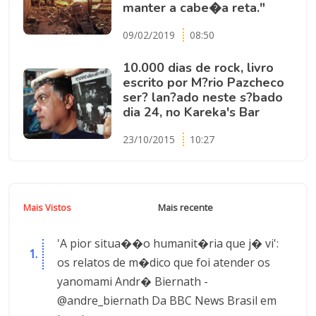
manter a cabe�a reta."
09/02/2019
08:50
10.000 dias de rock, livro
escrito por M?rio Pazcheco
ser? lan?ado neste s?bado
dia 24, no Kareka's Bar
23/10/2015
10:27
Mais Vistos
Mais recente
'A pior situa��o humanit�ria que j� vi':
os relatos de m�dico que foi atender os
yanomami Andr� Biernath -
@andre_biernath Da BBC News Brasil em