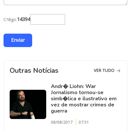
14394
C?digo:
Outras Notícias
VER TUDO
Andr� Liohn: War
Jornalismo tornou-se
simb�lica e ilustrativo em
vez de mostrar crimes de
guerra
08/08/2017
07:51