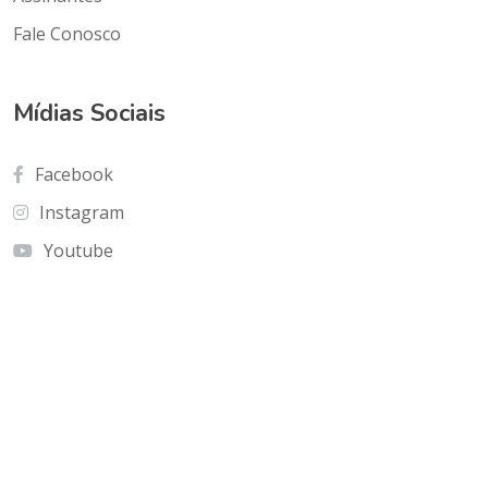
Fale Conosco
Mídias Sociais
Facebook
Instagram
Youtube
Contato
Cnf Edficio Praiamar Loja 12.Taguatinga Norte
(Galeria Olho de Águia)
olhoaguia@gmail.com